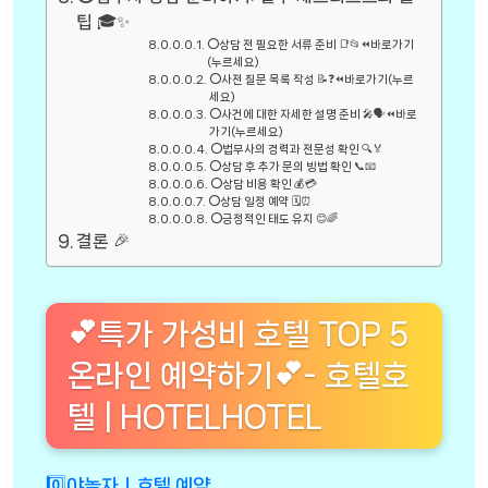
팁 🎓✨
⭕상담 전 필요한 서류 준비 📑📂⏪바로가기
(누르세요)
⭕사전 질문 목록 작성 📝❓⏪바로가기(누르
세요)
⭕사건에 대한 자세한 설명 준비 🎤🗣️⏪바로
가기(누르세요)
⭕법무사의 경력과 전문성 확인 🔍🏅
⭕상담 후 추가 문의 방법 확인 📞📧
⭕상담 비용 확인 💰💳
⭕상담 일정 예약 🗓️⏰
⭕긍정적인 태도 유지 😊🌈
결론 🎉
💕특가 가성비 호텔 TOP 5
온라인 예약하기💕- 호텔호
텔 | HOTELHOTEL
0️⃣야놀자ㅣ호텔 예약