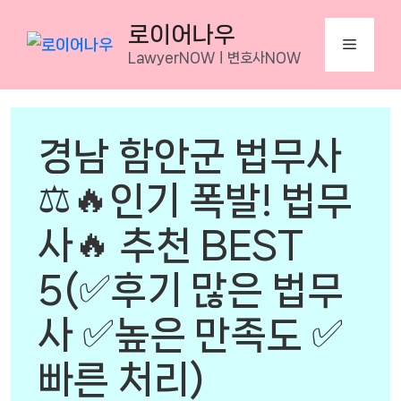
Skip
로이어나우
to
Menu
LawyerNOWㅣ변호사NOW
content
경남 함안군 법무사
⚖️🔥인기 폭발! 법무
사🔥 추천 BEST
5(✅후기 많은 법무
사 ✅높은 만족도 ✅
빠른 처리)