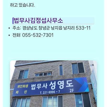
하고 있습니다.
법무사김정섭사무소
주소: 경상남도 창녕군 남지읍 남지리 533-11
전화: 055-532-7301