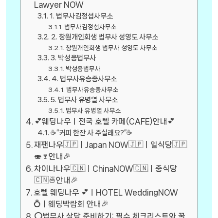
Lawyer NOW
1. 법무사김정섭사무소
법무사김정섭사무소
2. 창원개인회생 법무사 성영도 사무소
창원개인회생 법무사 성영도 사무소
3. 박성용법무사
박성용법무사
4. 법무사유승종사무소
법무사유승종사무소
5. 법무사 유병열 사무소
법무사 유병열 사무소
💕웨딩나우ㅣ전국 호텔 카페(CAFE)안내💕
☕”커피 한잔 사 주실래요?”☕
재팬나우🇯🇵ㅣJapan NOW🇯🇵ㅣ일식당🇯🇵
🍣🍷안내🎉
차이나나우🇨🇳ㅣChinaNOW🇨🇳ㅣ중식당
🇨🇳🍜안내🎉
호텔 웨딩나우 💕ㅣHOTEL WeddingNOW
💍ㅣ웨딩박람회 안내🎉
⭕법무사 상담 준비하기: 필수 체크리스트와 꿀