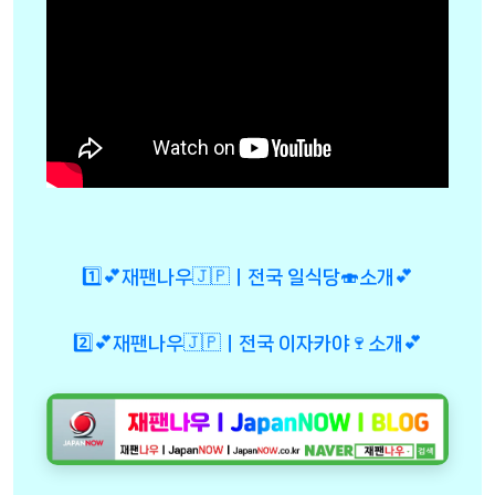
1️⃣💕재팬나우🇯🇵ㅣ전국 일식당🍣소개💕
2️⃣💕재팬나우🇯🇵ㅣ전국 이자카야🍷소개💕