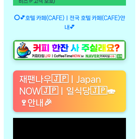
비스 ✅고객 보호)
⭕💕호텔 카페(CAFE)ㅣ전국 호텔 카페(CAFE)안
내💕
재팬나우🇯🇵ㅣJapan
NOW🇯🇵ㅣ일식당🇯🇵🍣
🍷안내🎉