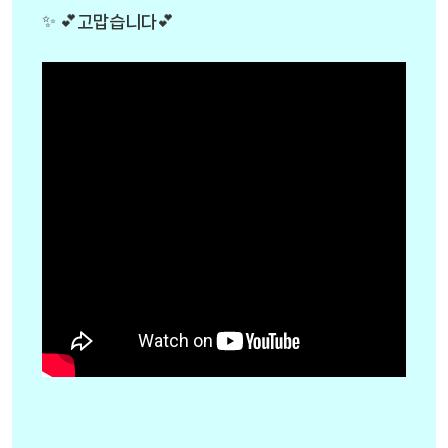
✨ 💕고맙습니다💕