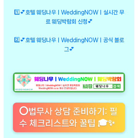
1️⃣💕호텔 웨딩나우ㅣWeddingNOWㅣ실시간 무
료 웨딩박람회 신청💕
2️⃣💕호텔 웨딩나우ㅣWeddingNOWㅣ공식 블로
그💕
⭕법무사 상담 준비하기: 필
수 체크리스트와 꿀팁 🎓✨