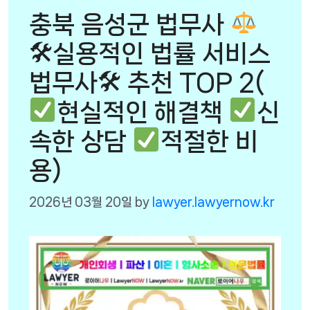
충북 음성군 법무사
🛠실용적인 법률 서비스
법무사🛠 추천 TOP 2(
현실적인 해결책
신
속한 상담
적절한 비
용)
2026년 03월 20일
by
lawyer.lawyernow.kr