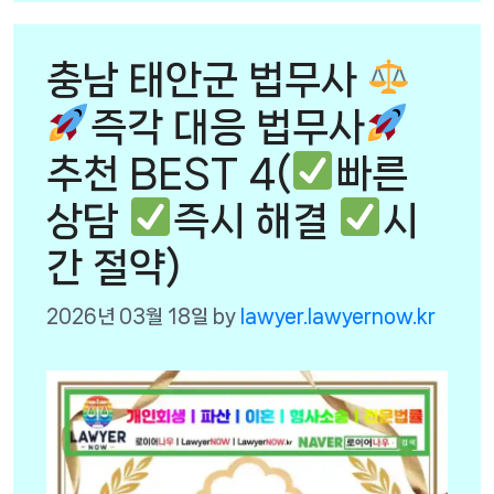
충남 태안군 법무사
즉각 대응 법무사
추천 BEST 4(
빠른
상담
즉시 해결
시
간 절약)
2026년 03월 18일
by
lawyer.lawyernow.kr