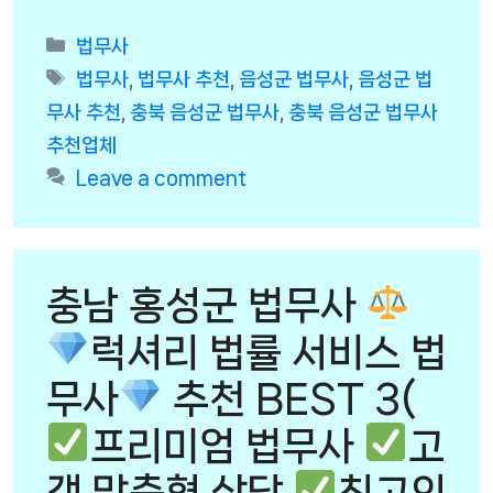
Categories
법무사
Tags
법무사
,
법무사 추천
,
음성군 법무사
,
음성군 법
무사 추천
,
충북 음성군 법무사
,
충북 음성군 법무사
추천업체
Leave a comment
충남 홍성군 법무사
럭셔리 법률 서비스 법
무사
추천 BEST 3(
프리미엄 법무사
고
객 맞춤형 상담
최고의