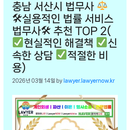
충남 서산시 법무사
🛠실용적인 법률 서비스
법무사🛠 추천 TOP 2(
현실적인 해결책
신
속한 상담
적절한 비
용)
2026년 03월 14일
by
lawyer.lawyernow.kr