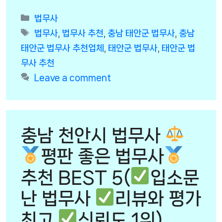
Categories
법무사
Tags
법무사
,
법무사 추천
,
충남 태안군 법무사
,
충남
태안군 법무사 추천업체
,
태안군 법무사
,
태안군 법
무사 추천
Leave a comment
충남 천안시 법무사
평판 좋은 법무사
추천 BEST 5(
입소문
난 법무사
리뷰와 평가
최고
신뢰도 1위)