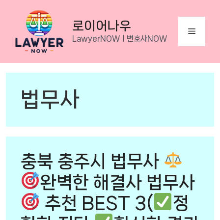
Skip
to
로이어나우
Menu
content
LawyerNOWㅣ변호사NOW
법무사
충북 충주시 법무사
완벽한 해결사 법무사
추천 BEST 3(
정