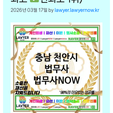
2026년 03월 17일
by
lawyer.lawyernow.kr