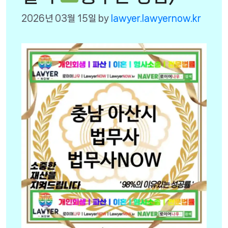
2026년 03월 15일
by
lawyer.lawyernow.kr