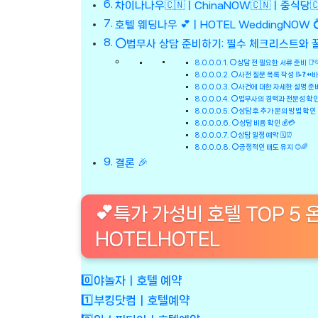
차이나나우🇨🇳ㅣChinaNOW🇨🇳ㅣ중식당🇨
호텔 웨딩나우 💕ㅣHOTEL WeddingNOW
⭕법무사 상담 준비하기: 필수 체크리스트와 꿀
⭕상담 전 필요한 서류 준비 
⭕사전 질문 목록 작성 📝❓⏪
⭕사건에 대한 자세한 설명 준비
⭕법무사의 경력과 전문성 확인 
⭕상담 후 추가 문의 방법 확인 
⭕상담 비용 확인 💰💳
⭕상담 일정 예약 🗓️⏰
⭕긍정적인 태도 유지 😊🌈
결론 🎉
💕특가 가성비 호텔 TOP 5 
HOTELHOTEL
0️⃣야놀자ㅣ호텔 예약
1️⃣부킹닷컴ㅣ호텔예약