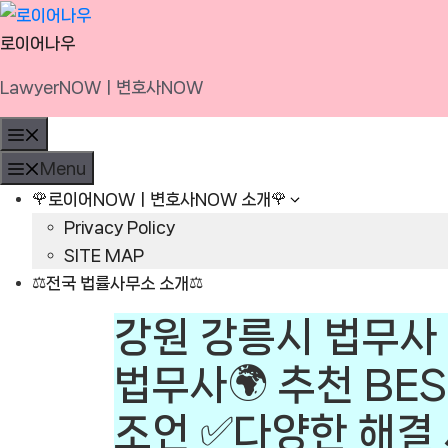
Skip
to
로이어나우
content
LawyerNOWㅣ변호사NOW
Menu
Menu
🌹로이어NOWㅣ변호사NOW 소개🌹
Privacy Policy
SITE MAP
⚖️전국 법률사무소 소개⚖️
강원 강릉시 법무사 
법무사🌍 추천 BE
조언 ✅다양한 해결 