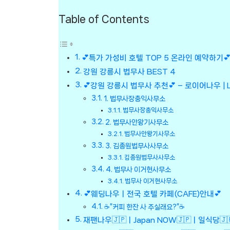
Table of Contents
💕특가 가성비 호텔 TOP 5 온라인 예약하기💕
강원 강릉시 법무사 BEST 4
💕강원 강릉시 법무사 추천💕 – 로이어나우 | 
1. 법무사장충익사무소
법무사장충익사무소
2. 법무사안왕기사무소
법무사안왕기사무소
3. 김종원법무사사무소
김종원법무사사무소
4. 법무사 이거현사무소
법무사 이거현사무소
💕웨딩나우ㅣ전국 호텔 카페(CAFE)안내💕
☕”커피 한잔 사 주실래요?”☕
재팬나우🇯🇵ㅣJapan NOW🇯🇵ㅣ일식당🇯