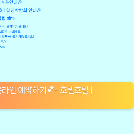
🇳🍜안내🎉
 💍ㅣ웨딩박람회 안내🎉
팁 🎓✨
📂⏪바로가기(누르세요)
바로가기(누르세요)
 🎤🗣️⏪바로가기(누르세요)
🔍🏅
📧
온라인 예약하기💕- 호텔호텔 |