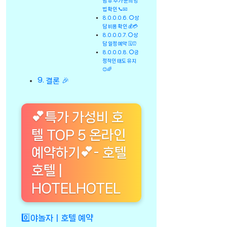
담 후 추가 문의 방
법 확인 📞📧
⭕상
담 비용 확인 💰💳
⭕상
담 일정 예약 🗓️⏰
⭕긍
정적인 태도 유지
😊🌈
결론 🎉
💕특가 가성비 호
텔 TOP 5 온라인
예약하기💕- 호텔
호텔 |
HOTELHOTEL
0️⃣야놀자ㅣ호텔 예약