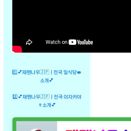
1️⃣💕재팬나우🇯🇵ㅣ전국 일식당🍣
소개💕
2️⃣💕재팬나우🇯🇵ㅣ전국 이자카야
🍷소개💕