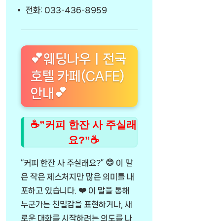
전화: 033-436-8959
💕웨딩나우ㅣ전국
호텔 카페(CAFE)
안내💕
☕”커피 한잔 사 주실래
요?”☕
“커피 한잔 사 주실래요?” 😊 이 말
은 작은 제스처지만 많은 의미를 내
포하고 있습니다. ❤️ 이 말을 통해
누군가는 친밀감을 표현하거나, 새
로운 대화를 시작하려는 의도를 나