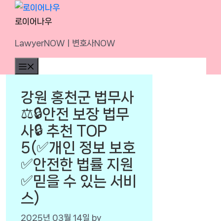
Skip
to
로이어나우
content
LawyerNOWㅣ변호사NOW
Menu
강원 홍천군 법무사
⚖️🔒안전 보장 법무
사🔒 추천 TOP
5(✅개인 정보 보호
✅안전한 법률 지원
✅믿을 수 있는 서비
스)
2025년 03월 14일
by