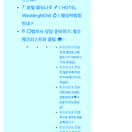
호텔 웨딩나우 💕ㅣHOTEL
WeddingNOW 💍ㅣ웨딩박람회
안내🎉
⭕법무사 상담 준비하기: 필수
체크리스트와 꿀팁 🎓✨
⭕상
담 전 필요한 서류
준비 📑📂⏪바로가
기(누르세요)
⭕사
전 질문 목록 작성
📝❓⏪바로가기(누
르세요)
⭕사
건에 대한 자세한
설명 준비 🎤🗣️⏪
바로가기(누르세
요)
⭕법
무사의 경력과 전문
성 확인 🔍🏅
⭕상