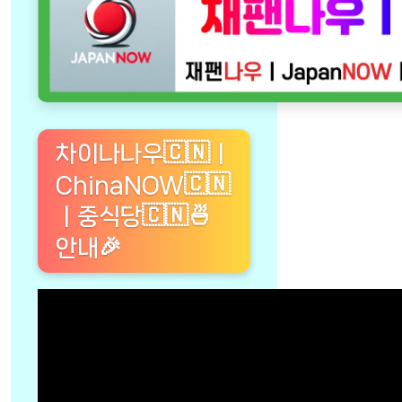
차이나나우🇨🇳ㅣ
ChinaNOW🇨🇳
ㅣ중식당🇨🇳🍜
안내🎉