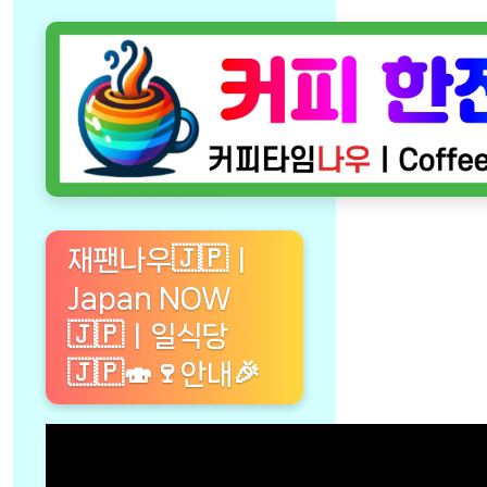
재팬나우🇯🇵ㅣ
Japan NOW
🇯🇵ㅣ일식당
🇯🇵🍣🍷안내🎉