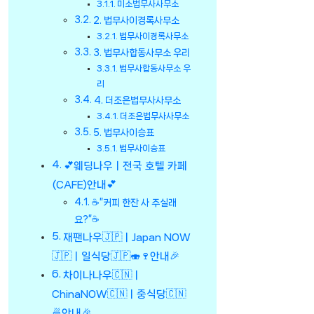
미소법무사사무소
2. 법무사이경록사무소
법무사이경록사무소
3. 법무사합동사무소 우리
법무사합동사무소 우
리
4. 더조은법무사사무소
더조은법무사사무소
5. 법무사이승표
법무사이승표
💕웨딩나우ㅣ전국 호텔 카페
(CAFE)안내💕
☕”커피 한잔 사 주실래
요?”☕
재팬나우🇯🇵ㅣJapan NOW
🇯🇵ㅣ일식당🇯🇵🍣🍷안내🎉
차이나나우🇨🇳ㅣ
ChinaNOW🇨🇳ㅣ중식당🇨🇳
🍜안내🎉