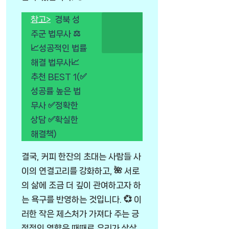
참고>
경북 성
주군 법무사 ⚖️
📈성공적인 법률
해결 법무사📈
추천 BEST 1(✅
성공률 높은 법
무사 ✅정확한
상담 ✅확실한
해결책)
결국, 커피 한잔의 초대는 사람들 사
이의 연결고리를 강화하고, 🌺 서로
의 삶에 조금 더 깊이 관여하고자 하
는 욕구를 반영하는 것입니다. 💞 이
러한 작은 제스처가 가져다 주는 긍
정적인 영향은 때때로 우리가 상상