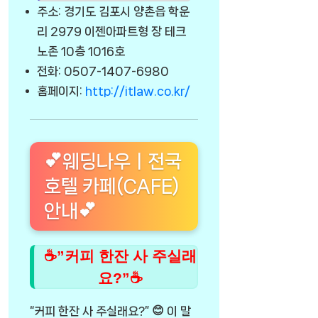
주소: 경기도 김포시 양촌읍 학운
리 2979 이젠아파트형 장 테크
노존 10층 1016호
전화: 0507-1407-6980
홈페이지:
http://itlaw.co.kr/
💕웨딩나우ㅣ전국
호텔 카페(CAFE)
안내💕
☕”커피 한잔 사 주실래
요?”☕
“커피 한잔 사 주실래요?” 😊 이 말