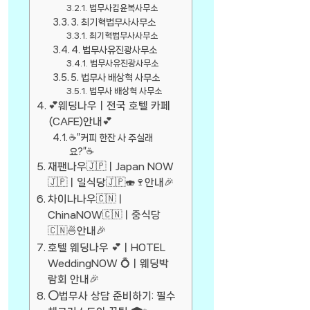
법무사김윤복사무소
3. 최기혁법무사사무소
최기혁법무사사무소
4. 법무사유진광사무소
법무사유진광사무소
5. 법무사 배상혁 사무소
법무사 배상혁 사무소
💕웨딩나우ㅣ전국 호텔 카페
(CAFE)안내💕
☕”커피 한잔 사 주실래
요?”☕
재팬나우🇯🇵ㅣJapan NOW
🇯🇵ㅣ일식당🇯🇵🍣🍷안내🎉
차이나나우🇨🇳ㅣ
ChinaNOW🇨🇳ㅣ중식당
🇨🇳🍜안내🎉
호텔 웨딩나우 💕ㅣHOTEL
WeddingNOW 💍ㅣ웨딩박
람회 안내🎉
⭕법무사 상담 준비하기: 필수