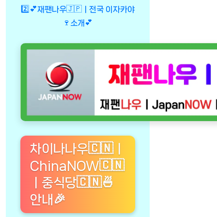
2️⃣💕재팬나우🇯🇵ㅣ전국 이자카야
🍷소개💕
차이나나우🇨🇳ㅣ
ChinaNOW🇨🇳
ㅣ중식당🇨🇳🍜
안내🎉