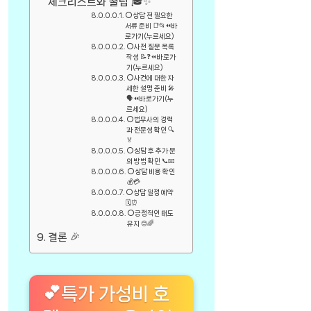
체크리스트와 꿀팁 🎓✨
⭕상담 전 필요한
서류 준비 📑📂⏪바
로가기(누르세요)
⭕사전 질문 목록
작성 📝❓⏪바로가
기(누르세요)
⭕사건에 대한 자
세한 설명 준비 🎤
🗣️⏪바로가기(누
르세요)
⭕법무사의 경력
과 전문성 확인 🔍
🏅
⭕상담 후 추가 문
의 방법 확인 📞📧
⭕상담 비용 확인
💰💳
⭕상담 일정 예약
🗓️⏰
⭕긍정적인 태도
유지 😊🌈
결론 🎉
💕특가 가성비 호