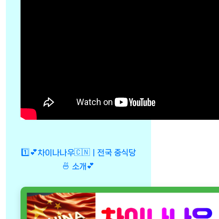
1️⃣💕차이나나우🇨🇳ㅣ전국 중식당
🍜 소개💕