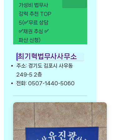
가성비 법무사
강력 추천 TOP
5(✅무료 상담
✅채권 추심 ✅
파산 신청)
최기혁법무사사무소
주소: 경기도 김포시 사우동
249-5 2층
전화: 0507-1440-5060