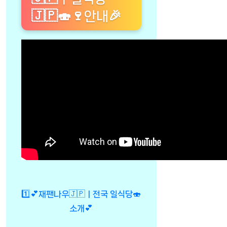
🇯🇵🍣🍷안내🎉
1️⃣💕재팬나우🇯🇵ㅣ전국 일식당🍣
소개💕