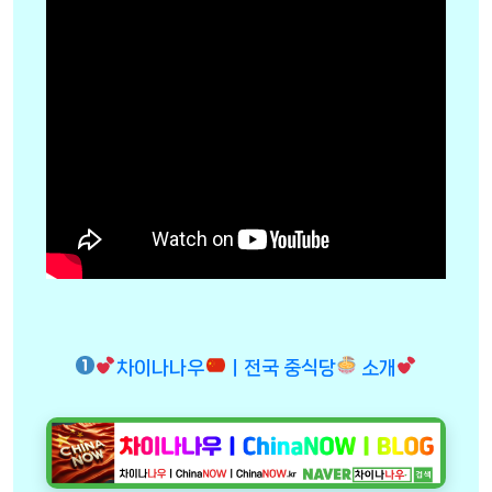
차이나나우
ㅣ전국 중식당
소개