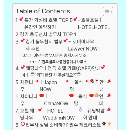
Table of Contents
특가 가성비 호텔 TOP 5
- 호텔호텔 |
온라인 예약하기
HOTELHOTEL
경기 동두천시 법무사 TOP 1
경기 동두천시 법무
– 로이어나우 |
사 추천
Lawyer NOW
1. 이민우법무사공인중개사사무소
이민우법무사공인중개사사무소
웨딩나우ㅣ전국 호텔 카페(CAFE)안내
”커피 한잔 사 주실래요?”
재팬나
ㅣJapan
ㅣ일식
안
우
NOW
당
내
차이나나
ㅣ
ㅣ중식
안
우
ChinaNOW
당
내
호텔 웨
ㅣHOTEL
ㅣ웨딩박람
딩나우
WeddingNOW
회 안내
법무사 상담 준비하기: 필수 체크리스트