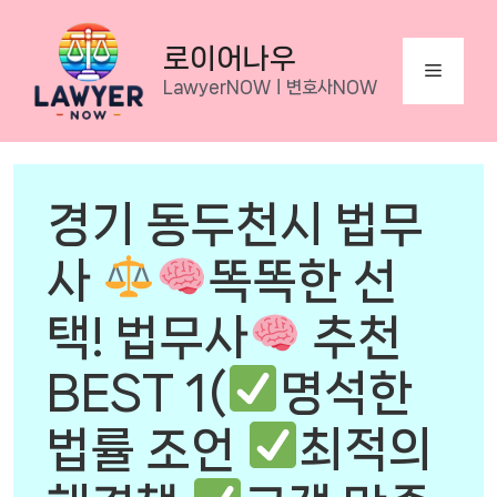
Skip
to
로이어나우
Menu
content
LawyerNOWㅣ변호사NOW
경기 동두천시 법무
사
똑똑한 선
택! 법무사
추천
BEST 1(
명석한
법률 조언
최적의