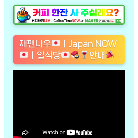
재팬나우
ㅣJapan NOW
ㅣ일식당
안내