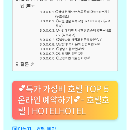
팁 🎓✨
⭕상담 전 필요한 서류 준비 📑📂⏪바로가기
(누르세요)
⭕사전 질문 목록 작성 📝❓⏪바로가기(누르
세요)
⭕사건에 대한 자세한 설명 준비 🎤🗣️⏪바로
가기(누르세요)
⭕법무사의 경력과 전문성 확인 🔍🏅
⭕상담 후 추가 문의 방법 확인 📞📧
⭕상담 비용 확인 💰💳
⭕상담 일정 예약 🗓️⏰
⭕긍정적인 태도 유지 😊🌈
결론 🎉
💕특가 가성비 호텔 TOP 5
온라인 예약하기💕- 호텔호
텔 | HOTELHOTEL
0️⃣야놀자ㅣ호텔 예약