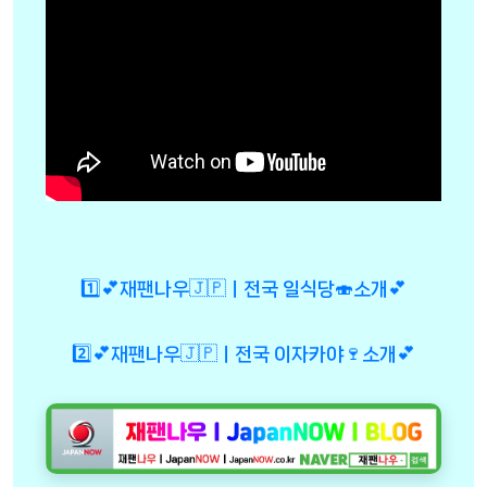
1️⃣💕재팬나우🇯🇵ㅣ전국 일식당🍣소개💕
2️⃣💕재팬나우🇯🇵ㅣ전국 이자카야🍷소개💕