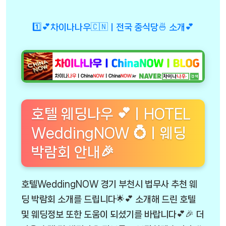
1️⃣💕차이나나우🇨🇳ㅣ전국 중식당🍜 소개💕
호텔 웨딩나우 💕ㅣHOTEL
WeddingNOW 💍ㅣ웨딩
박람회 안내🎉
호텔WeddingNOW 경기 부천시 법무사 추천 웨
딩 박람회 소개를 드립니다🌟💕 소개해 드린 호텔
및 웨딩정보 또한 도움이 되셨기를 바랍니다💕🎉 더