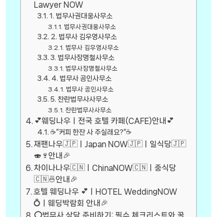
Lawyer NOW
1. 법무사권대웅사무소
법무사권대웅사무소
2. 법무사 김우영사무소
법무사 김우영사무소
3. 법무사장명철사무소
법무사장명철사무소
4. 법무사 공인사무소
법무사 공인사무소
5. 찬란법무사사무소
찬란법무사사무소
💕웨딩나우ㅣ전국 호텔 카페(CAFE)안내💕
☕”커피 한잔 사 주실래요?”☕
재팬나우🇯🇵ㅣJapan NOW🇯🇵ㅣ일식당🇯🇵
🍣🍷안내🎉
차이나나우🇨🇳ㅣChinaNOW🇨🇳ㅣ중식당
🇨🇳🍜안내🎉
호텔 웨딩나우 💕ㅣHOTEL WeddingNOW
💍ㅣ웨딩박람회 안내🎉
⭕법무사 상담 준비하기: 필수 체크리스트와 꿀