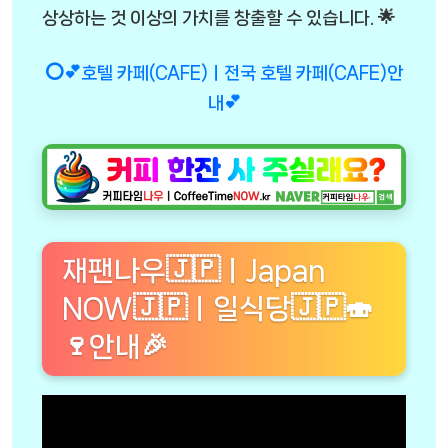
상상하는 것 이상의 가치를 창출할 수 있습니다. 🌟
⭕💕호텔 카페(CAFE)ㅣ전국 호텔 카페(CAFE)안
내💕
재팬나우🇯🇵ㅣJapan
NOW🇯🇵ㅣ일식당🇯🇵🍣
🍷안내🎉