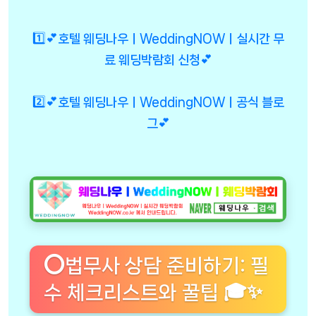
1️⃣💕호텔 웨딩나우ㅣWeddingNOWㅣ실시간 무
료 웨딩박람회 신청💕
2️⃣💕호텔 웨딩나우ㅣWeddingNOWㅣ공식 블로
그💕
⭕법무사 상담 준비하기: 필
수 체크리스트와 꿀팁 🎓✨