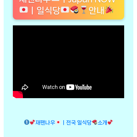
ㅣ일식당
안내
재팬나우
ㅣ전국 일식당
소개