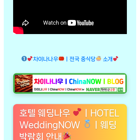
차이나나우
ㅣ전국 중식당
소개
호텔 웨딩나우
ㅣHOTEL
WeddingNOW
ㅣ웨딩
박람회 안내