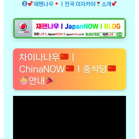
재팬나우
ㅣ전국 이자카야
소개
차이나나우
ㅣ
ChinaNOW
ㅣ중식당
안내