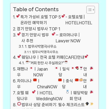
Table of Contents
특가 가성비 호텔 TOP 5
- 호텔호텔 |
온라인 예약하기
HOTELHOTEL
경기 안양시 법무사 TOP 1
경기 안양시 법무
– 로이어나우 |
사 추천
Lawyer NOW
1. 법무사박영극사무소
법무사박영극사무소
웨딩나우ㅣ전국 호텔 카페(CAFE)안내
”커피 한잔 사 주실래요?”
재팬나
ㅣJapan
ㅣ일식
안
우
NOW
당
내
차이나나
ㅣ
ㅣ중식
안
우
ChinaNOW
당
내
호텔 웨
ㅣHOTEL
ㅣ웨딩박람
딩나우
WeddingNOW
회 안내
법무사 상담 준비하기: 필수 체크리스트