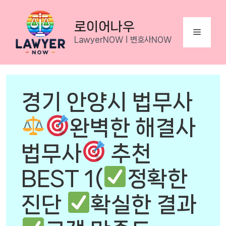
Skip
to
로이어나우
Menu
content
LawyerNOWㅣ변호사NOW
경기 안양시 법무사
완벽한 해결사
법무사
추천
BEST 1(
정확한
진단
확실한 결과