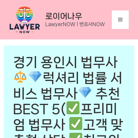
Skip
to
로이어나우
Menu
content
LawyerNOWㅣ변호사NOW
경기 용인시 법무사
럭셔리 법률 서
비스 법무사
추천
BEST 5(
프리미
엄 법무사
고객 맞