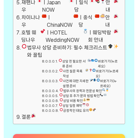
재팬나
ㅣJapan
ㅣ일식
안
우
NOW
당
내
차이나나
ㅣ
ㅣ중식
안
우
ChinaNOW
당
내
호텔 웨
ㅣHOTEL
ㅣ웨딩박람
딩나우
WeddingNOW
회 안내
법무사 상담 준비하기: 필수 체크리스트
와 꿀팁
상담 전 필요한 서
바로가기(누르
류 준비
세요)
사전 질문 목록
바로가기(누르세
작성
요)
사건에 대한 자세한
바로가기(누
설명 준비
르세요)
법무사의 경력과 전문성 확인
상담 후 추가 문의 방법 확인
상담 비용 확인
상담 일정 예약
긍정적인 태도 유지
결론