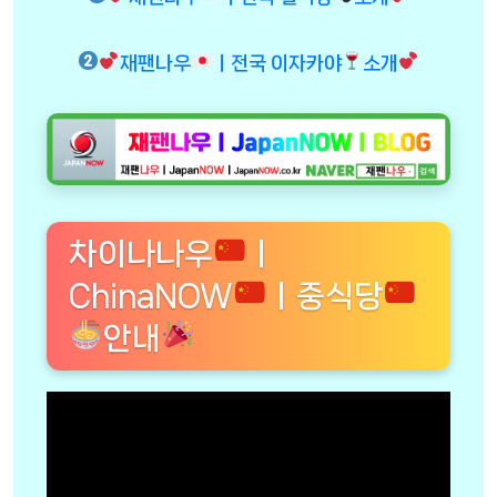
재팬나우
ㅣ전국 이자카야
소개
차이나나우
ㅣ
ChinaNOW
ㅣ중식당
안내