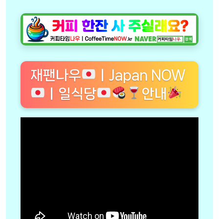
재팬나우
ㅣJapan NOW
ㅣ일식당
안내