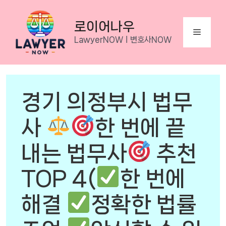
Skip
to
로이어나우
Menu
content
LawyerNOWㅣ변호사NOW
경기 의정부시 법무
사
한 번에 끝
내는 법무사
추천
TOP 4(
한 번에
해결
정확한 법률