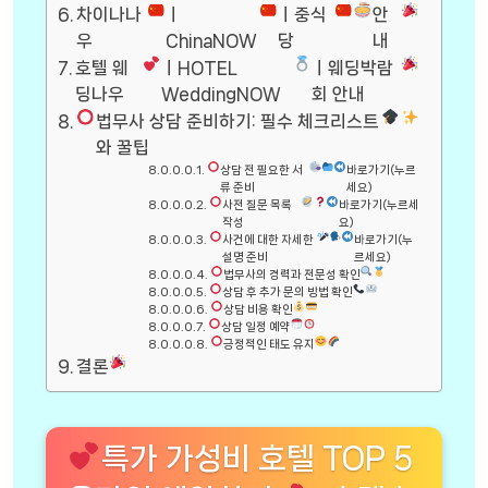
차이나나
ㅣ
ㅣ중식
안
우
ChinaNOW
당
내
호텔 웨
ㅣHOTEL
ㅣ웨딩박람
딩나우
WeddingNOW
회 안내
법무사 상담 준비하기: 필수 체크리스트
와 꿀팁
상담 전 필요한 서
바로가기(누르
류 준비
세요)
사전 질문 목록
바로가기(누르세
작성
요)
사건에 대한 자세한
바로가기(누
설명 준비
르세요)
법무사의 경력과 전문성 확인
상담 후 추가 문의 방법 확인
상담 비용 확인
상담 일정 예약
긍정적인 태도 유지
결론
특가 가성비 호텔 TOP 5