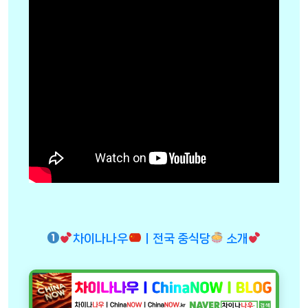
차이나나우
ㅣ전국 중식당
소개