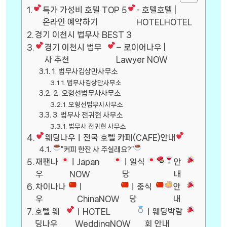
특가 가성비 호텔 TOP 5
- 호텔호텔 |
온라인 예약하기
HOTELHOTEL
경기 이천시 법무사 BEST 3
경기 이천시 법무
– 로이어나우 |
사 추천
Lawyer NOW
1. 법무사김상만사무소
법무사김상만사무소
2. 오형선법무사사무소
오형선법무사사무소
3. 법무사 전귀현 사무소
법무사 전귀현 사무소
웨딩나우ㅣ전국 호텔 카페(CAFE)안내
”커피 한잔 사 주실래요?”
재팬나
ㅣJapan
ㅣ일식
안
우
NOW
당
내
차이나나
ㅣ
ㅣ중식
안
우
ChinaNOW
당
내
호텔 웨
ㅣHOTEL
ㅣ웨딩박람
딩나우
WeddingNOW
회 안내