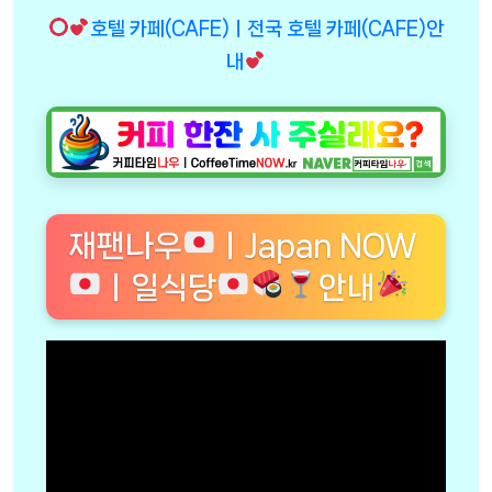
호텔 카페(CAFE)ㅣ전국 호텔 카페(CAFE)안
내
재팬나우
ㅣJapan NOW
ㅣ일식당
안내