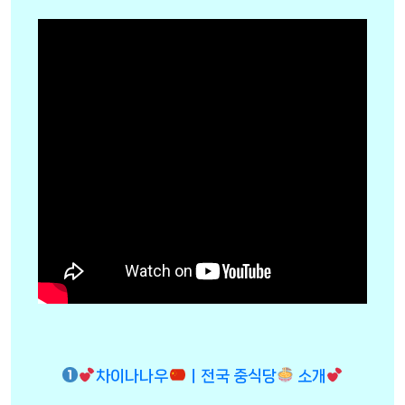
차이나나우
ㅣ전국 중식당
소개