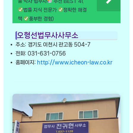
률 박사 법무사
추천 BEST 4(
법률 지식 전문가
정확한 해결
책
풍부한 경험)
오형선법무사사무소
주소: 경기도 이천시 관고동 504-7
전화: 031-631-0756
홈페이지:
http://www.icheon-law.co.kr