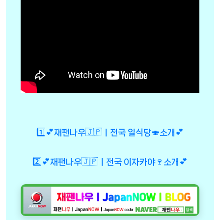
1️⃣💕재팬나우🇯🇵ㅣ전국 일식당🍣소개💕
2️⃣💕재팬나우🇯🇵ㅣ전국 이자카야🍷소개💕