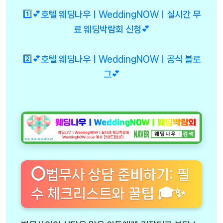
1️⃣💕호텔 웨딩나우ㅣWeddingNOWㅣ실시간 무
료 웨딩박람회 신청💕
2️⃣💕호텔 웨딩나우ㅣWeddingNOWㅣ공식 블로
그💕
⭕법무사 상담 준비하기: 필
수 체크리스트와 꿀팁 🎓✨