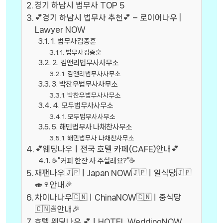
경기 하남시 법무사 TOP 5
💕경기 하남시 법무사 추천💕 – 로이어나우 |
Lawyer NOW
1. 법무사김종훈
법무사김종훈
2. 김앤리법무사사무소
김앤리법무사사무소
3. 박찬우법무사사무소
박찬우법무사사무소
4. 모두법무사사무소
모두법무사사무소
5. 해민법무사 나채찬사무소
해민법무사 나채찬사무소
💕웨딩나우ㅣ전국 호텔 카페(CAFE)안내💕
☕”커피 한잔 사 주실래요?”☕
재팬나우🇯🇵ㅣJapan NOW🇯🇵ㅣ일식당🇯🇵
🍣🍷안내🎉
차이나나우🇨🇳ㅣChinaNOW🇨🇳ㅣ중식당
🇨🇳🍜안내🎉
호텔 웨딩나우 💕ㅣHOTEL WeddingNOW