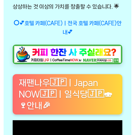
상상하는 것 이상의 가치를 창출할 수 있습니다. 🌟
⭕💕호텔 카페(CAFE)ㅣ전국 호텔 카페(CAFE)안
내💕
재팬나우🇯🇵ㅣJapan
NOW🇯🇵ㅣ일식당🇯🇵🍣
🍷안내🎉