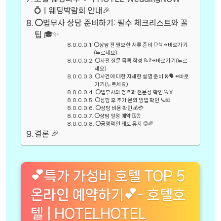
💍ㅣ웨딩박람회 안내🎉
⭕법무사 상담 준비하기: 필수 체크리스트와 꿀
팁 🎓✨
⭕상담 전 필요한 서류 준비 📑📂⏪바로가기
(누르세요)
⭕사전 질문 목록 작성 📝❓⏪바로가기(누르
세요)
⭕사건에 대한 자세한 설명 준비 🎤🗣️⏪바로
가기(누르세요)
⭕법무사의 경력과 전문성 확인 🔍🏅
⭕상담 후 추가 문의 방법 확인 📞📧
⭕상담 비용 확인 💰💳
⭕상담 일정 예약 🗓️⏰
⭕긍정적인 태도 유지 😊🌈
결론 🎉
💕특가 가성비 호텔 TOP 5
온라인 예약하기💕- 호텔호
텔 | HOTELHOTEL