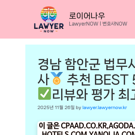
Skip
to
로이어나우
content
LawyerNOWㅣ변호사NOW
경남 함안군 법무
사
추천 BEST 
리뷰와 평가 최
2025년 11월 26일
by
lawyer.lawyernow.kr