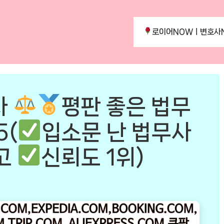
로이어NOWㅣ변호사
사
평판 좋은 법무
5(
입소문 난 법무사
고
신뢰도 1위)