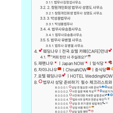
법무사김정섭사무소
2. 창원개인회생 법무사 성영도 사무소
창원개인회생 법무사 성영도 사무소
3. 박성용법무사
박성용법무사
4. 법무사유승종사무소
법무사유승종사무소
5. 법무사 유병열 사무소
법무사 유병열 사무소
웨딩나우ㅣ전국 호텔 카페(CAFE)안내
”커피 한잔 사 주실래요?”
재팬나우
ㅣJapan NOW
ㅣ일식당
차이나나우
ㅣChinaNOW
ㅣ중식당
호텔 웨딩나우
ㅣHOTEL WeddingNOW
법무사 상담 준비하기: 필수 체크리스트와
상담 전 필요한 서류 준비
바로
사전 질문 목록 작성
바로가기
사건에 대한 자세한 설명 준비
법무사의 경력과 전문성 확인
상담 후 추가 문의 방법 확인
상담 비용 확인
상담 일정 예약