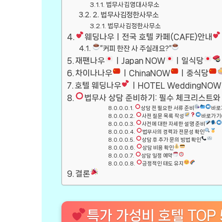
법무사김영대사무소
2. 법무사김정한사무소
법무사김정한사무소
웨딩나우ㅣ전국 호텔 카페(CAFE)안내
”커피 한잔 사 주실래요?”
재팬나우
ㅣJapan NOW
ㅣ일식당
차이나나우
ㅣChinaNOW
ㅣ중식당
호텔 웨딩나우
ㅣHOTEL WeddingNOW
법무사 상담 준비하기: 필수 체크리스트와
상담 전 필요한 서류 준비
바로
사전 질문 목록 작성
바로가기
사건에 대한 자세한 설명 준비
법무사의 경력과 전문성 확인
상담 후 추가 문의 방법 확인
상담 비용 확인
상담 일정 예약
긍정적인 태도 유지
결론
특가 가성비 호텔 TOP