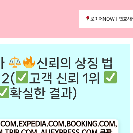
로이어NOWㅣ변호사
사
신뢰의 상징 법
2(
고객 신뢰 1위
확실한 결과)