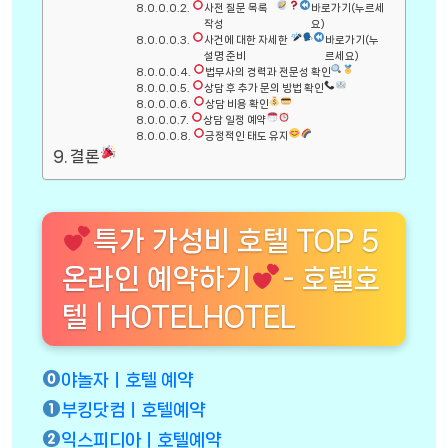
사전 질문 목록
바로가기(누르세
작성
요)
사건에 대한 자세한
바로가기(누
설명 준비
르세요)
법무사의 경력과 전문성 확인
상담 후 추가 문의 방법 확인
상담 비용 확인
상담 일정 예약
긍정적인 태도 유지
결론
특가 가성비 호텔 TOP 5
온라인 예약하기
- 호텔호
텔 | HOTELHOTEL
야놀자ㅣ호텔 예약
부킹닷컴ㅣ호텔예약
익스피디아ㅣ호텔예약