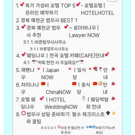
특가 가성비 호텔 TOP 5
- 호텔호텔 |
온라인 예약하기
HOTELHOTEL
경북 예천군 법무사 BEST 1
경북 예천군 법무
– 로이어나우 |
사 추천
Lawyer NOW
1. 바른법무사사무소
바른법무사사무소
웨딩나우ㅣ전국 호텔 카페(CAFE)안내
”커피 한잔 사 주실래요?”
재팬나
ㅣJapan
ㅣ일식
안
우
NOW
당
내
차이나나
ㅣ
ㅣ중식
안
우
ChinaNOW
당
내
호텔 웨
ㅣHOTEL
ㅣ웨딩박람
딩나우
WeddingNOW
회 안내
법무사 상담 준비하기: 필수 체크리스트
와 꿀팁
상담 전 필요한 서
바로가기(누르
류 준비
세요)