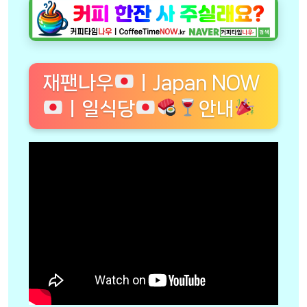
재팬나우
ㅣJapan NOW
ㅣ일식당
안내