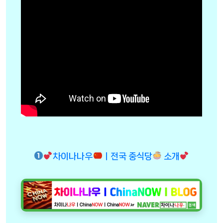
차이나나우
ㅣ전국 중식당
소개