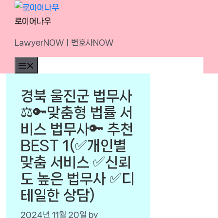
Skip
to
로이어나우
content
LawyerNOWㅣ변호사NOW
Menu
경북 울진군 법무사
⚖️🔑맞춤형 법률 서
비스 법무사🔑 추천
BEST 1(✅개인별
맞춤 서비스 ✅신뢰
도 높은 법무사 ✅디
테일한 상담)
2024년 11월 20일
by