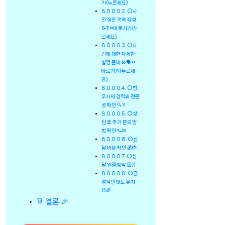
기(누르세요)
⭕사
전 질문 목록 작성
📝❓⏪바로가기(누
르세요)
⭕사
건에 대한 자세한
설명 준비 🎤🗣️⏪
바로가기(누르세
요)
⭕법
무사의 경력과 전문
성 확인 🔍🏅
⭕상
담 후 추가 문의 방
법 확인 📞📧
⭕상
담 비용 확인 💰💳
⭕상
담 일정 예약 🗓️⏰
⭕긍
정적인 태도 유지
😊🌈
결론 🎉