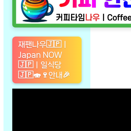
재팬나우🇯🇵ㅣ
Japan NOW
🇯🇵ㅣ일식당
🇯🇵🍣🍷안내🎉