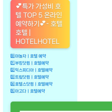
💕특가 가성비 호
텔 TOP 5 온라인
예약하기💕- 호텔
호텔 |
HOTELHOTEL
0️⃣야놀자ㅣ호텔 예약
1️⃣부킹닷컴ㅣ호텔예약
2️⃣익스피디아ㅣ호텔예약
3️⃣트립닷컴ㅣ호텔예약
4️⃣호텔스닷컴ㅣ호텔예약
5️⃣아고다ㅣ호텔예약