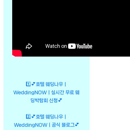
1️⃣💕호텔 웨딩나우ㅣ
WeddingNOWㅣ실시간 무료 웨
딩박람회 신청💕
2️⃣💕호텔 웨딩나우ㅣ
WeddingNOWㅣ공식 블로그💕