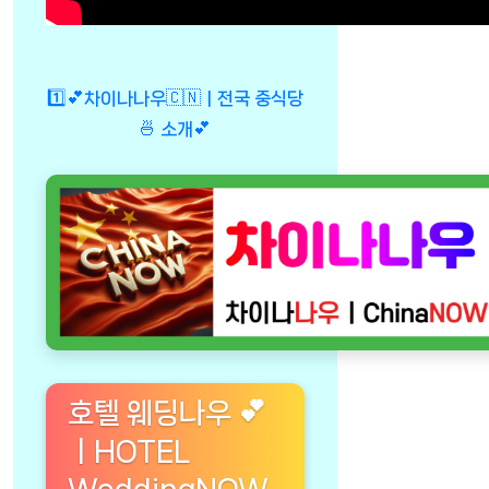
1️⃣💕차이나나우🇨🇳ㅣ전국 중식당
🍜 소개💕
호텔 웨딩나우 💕
ㅣHOTEL