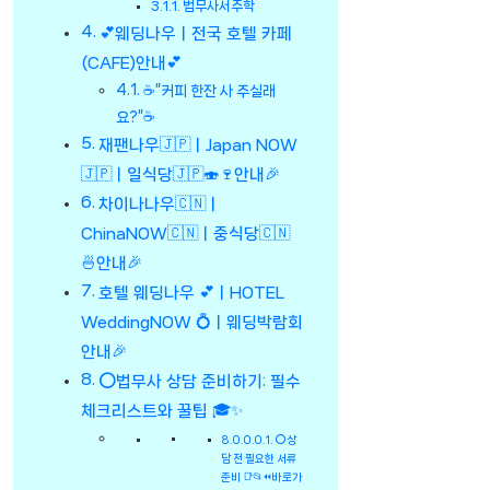
법무사서주학
💕웨딩나우ㅣ전국 호텔 카페
(CAFE)안내💕
☕”커피 한잔 사 주실래
요?”☕
재팬나우🇯🇵ㅣJapan NOW
🇯🇵ㅣ일식당🇯🇵🍣🍷안내🎉
차이나나우🇨🇳ㅣ
ChinaNOW🇨🇳ㅣ중식당🇨🇳
🍜안내🎉
호텔 웨딩나우 💕ㅣHOTEL
WeddingNOW 💍ㅣ웨딩박람회
안내🎉
⭕법무사 상담 준비하기: 필수
체크리스트와 꿀팁 🎓✨
⭕상
담 전 필요한 서류
준비 📑📂⏪바로가