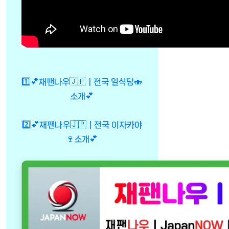
1️⃣💕재팬나우🇯🇵ㅣ전국 일식당🍣
소개💕
2️⃣💕재팬나우🇯🇵ㅣ전국 이자카야
🍷소개💕