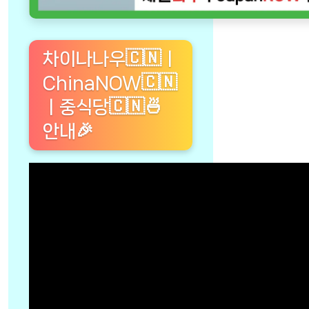
차이나나우🇨🇳ㅣ
ChinaNOW🇨🇳
ㅣ중식당🇨🇳🍜
안내🎉