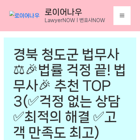
Skip
로이어나우
to
Menu
LawyerNOWㅣ변호사NOW
content
경북 청도군 법무사
⚖️🎉법률 걱정 끝! 법
무사🎉 추천 TOP
3(✅걱정 없는 상담
✅최적의 해결 ✅고
객 만족도 최고)