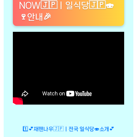
NOW🇯🇵ㅣ일식당🇯🇵🍣
🍷안내🎉
1️⃣💕재팬나우🇯🇵ㅣ전국 일식당🍣소개💕