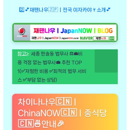
2️⃣💕재팬나우🇯🇵ㅣ전국 이자카야🍷소개💕
참고>
세종 한솔동 법무사 ⚖️💼비
용 걱정 없는 법무사💼 추천 TOP
1(✅저렴한 비용 ✅최적의 법무 서비
스 ✅부담 없는 상담)
차이나나우🇨🇳ㅣ
ChinaNOW🇨🇳ㅣ중식당
🇨🇳🍜안내🎉