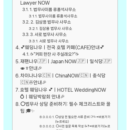
Lawyer NOW
1. 법무사이룸 류홍석사무소
법무사이룸 류홍석사무소
2. 김삼용 법무사 사무소
김삼용 법무사 사무소
3. 서로 법무사 사무소
서로 법무사 사무소
💕웨딩나우ㅣ전국 호텔 카페(CAFE)안내💕
☕”커피 한잔 사 주실래요?”☕
재팬나우🇯🇵ㅣJapan NOW🇯🇵ㅣ일식당🇯🇵
🍣🍷안내🎉
차이나나우🇨🇳ㅣChinaNOW🇨🇳ㅣ중식당
🇨🇳🍜안내🎉
호텔 웨딩나우 💕ㅣHOTEL WeddingNOW
💍ㅣ웨딩박람회 안내🎉
⭕법무사 상담 준비하기: 필수 체크리스트와 꿀
팁 🎓✨
⭕상담 전 필요한 서류 준비 📑📂⏪바로가기
(누르세요)
⭕사전 질문 목록 작성 📝❓⏪바로가기(누르