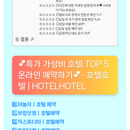
세요)
⭕사건에 대한 자세한 설명 준비 🎤🗣️⏪바로
가기(누르세요)
⭕법무사의 경력과 전문성 확인 🔍🏅
⭕상담 후 추가 문의 방법 확인 📞📧
⭕상담 비용 확인 💰💳
⭕상담 일정 예약 🗓️⏰
⭕긍정적인 태도 유지 😊🌈
결론 🎉
💕특가 가성비 호텔 TOP 5
온라인 예약하기💕- 호텔호
텔 | HOTELHOTEL
0️⃣야놀자ㅣ호텔 예약
1️⃣부킹닷컴ㅣ호텔예약
2️⃣익스피디아ㅣ호텔예약