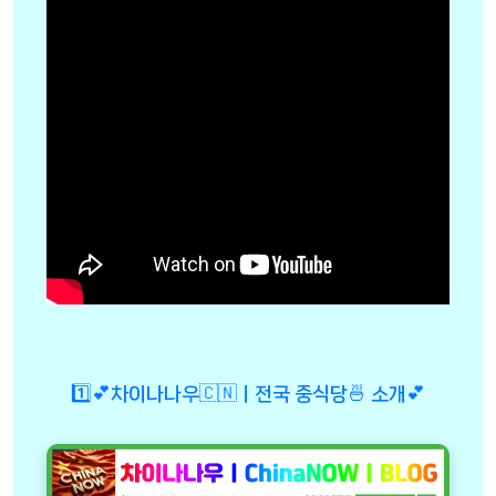
1️⃣💕차이나나우🇨🇳ㅣ전국 중식당🍜 소개💕