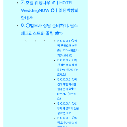
호텔 웨딩나우 💕ㅣHOTEL
WeddingNOW 💍ㅣ웨딩박람회
안내🎉
⭕법무사 상담 준비하기: 필수
체크리스트와 꿀팁 🎓✨
⭕상
담 전 필요한 서류
준비 📑📂⏪바로가
기(누르세요)
⭕사
전 질문 목록 작성
📝❓⏪바로가기(누
르세요)
⭕사
건에 대한 자세한
설명 준비 🎤🗣️⏪
바로가기(누르세
요)
⭕법
무사의 경력과 전문
성 확인 🔍🏅
⭕상
담 후 추가 문의 방