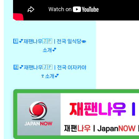
1️⃣💕재팬나우🇯🇵ㅣ전국 일식당🍣
소개💕
2️⃣💕재팬나우🇯🇵ㅣ전국 이자카야
🍷소개💕