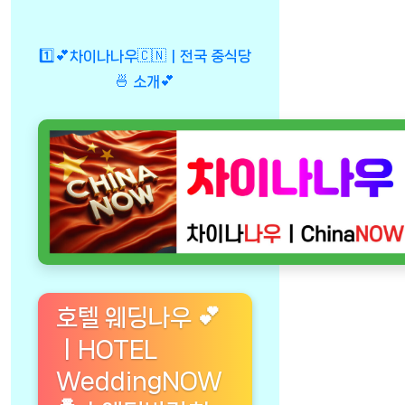
1️⃣💕차이나나우🇨🇳ㅣ전국 중식당
🍜 소개💕
호텔 웨딩나우 💕
ㅣHOTEL
WeddingNOW