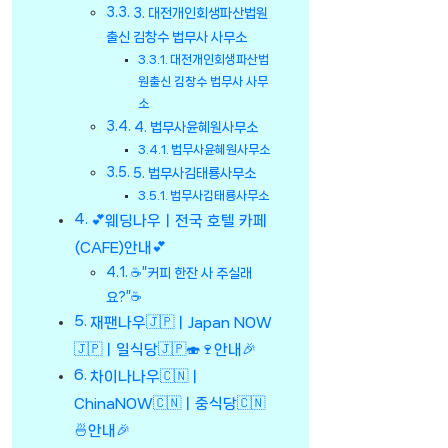
3. 대전개인회생파산법원
출신 김창수 법무사 사무소
대전개인회생파산법
원출신 김창수 법무사 사무
소
4. 법무사윤혜원사무소
법무사윤혜원사무소
5. 법무사김태룡사무소
법무사김태룡사무소
💕웨딩나우ㅣ전국 호텔 카페
(CAFE)안내💕
☕”커피 한잔 사 주실래
요?”☕
재팬나우🇯🇵ㅣJapan NOW
🇯🇵ㅣ일식당🇯🇵🍣🍷안내🎉
차이나나우🇨🇳ㅣ
ChinaNOW🇨🇳ㅣ중식당🇨🇳
🍜안내🎉