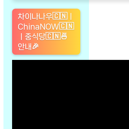
차이나나우🇨🇳ㅣ
ChinaNOW🇨🇳
ㅣ중식당🇨🇳🍜
안내🎉