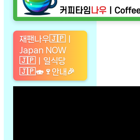
재팬나우🇯🇵ㅣ
Japan NOW
🇯🇵ㅣ일식당
🇯🇵🍣🍷안내🎉