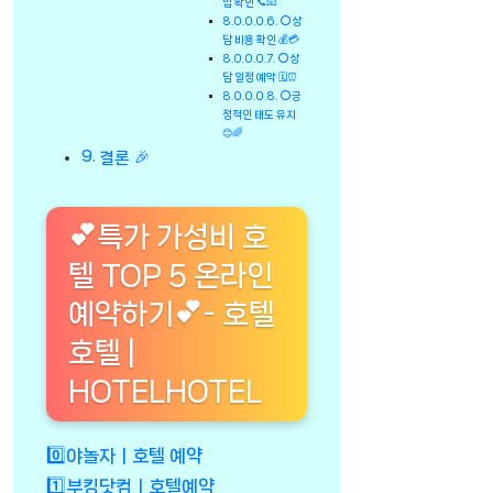
법 확인 📞📧
⭕상
담 비용 확인 💰💳
⭕상
담 일정 예약 🗓️⏰
⭕긍
정적인 태도 유지
😊🌈
결론 🎉
💕특가 가성비 호
텔 TOP 5 온라인
예약하기💕- 호텔
호텔 |
HOTELHOTEL
0️⃣야놀자ㅣ호텔 예약
1️⃣부킹닷컴ㅣ호텔예약