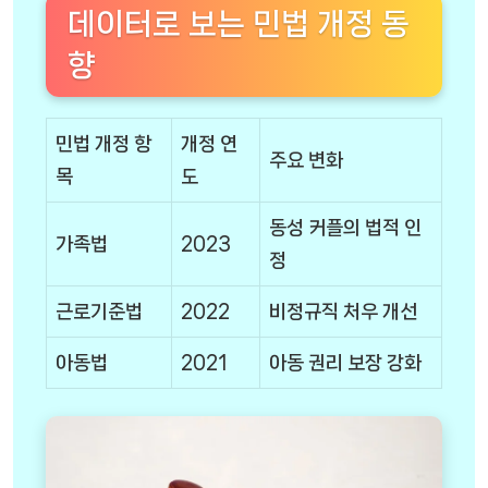
데이터로 보는 민법 개정 동
향
민법 개정 항
개정 연
주요 변화
목
도
동성 커플의 법적 인
가족법
2023
정
근로기준법
2022
비정규직 처우 개선
아동법
2021
아동 권리 보장 강화