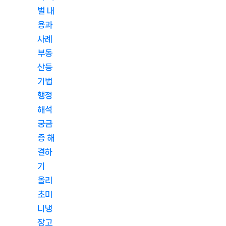
벌 내
용과
사례
부동
산등
기법
행정
해석
궁금
증 해
결하
기
올리
초미
니냉
장고