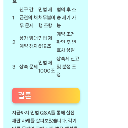
호
친구 간
민법 제
협의 후 소
1
금전의 채
채무불이
송 제기 가
무 문제
행 조항
능
계약 조건
상가 임대
민법 제
2
확인 후 변
계약 해지
618조
호사 상담
상속세 신고
민법 제
3
상속 문제
및 분쟁 조
1000조
정
결론
지금까지 민법 Q&A를 통해 실전
재판 사례를 살펴보았습니다. 각기