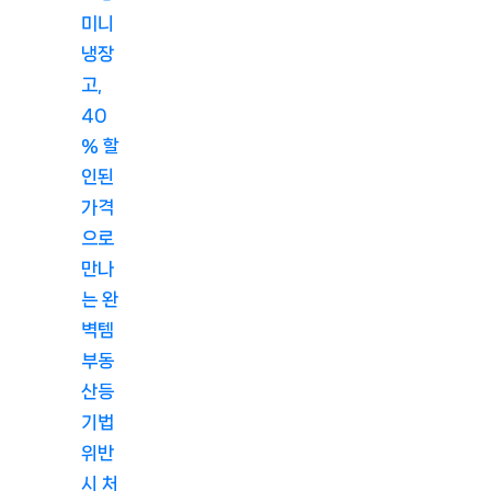
미니
냉장
고,
40
% 할
인된
가격
으로
만나
는 완
벽템
부동
산등
기법
위반
시 처