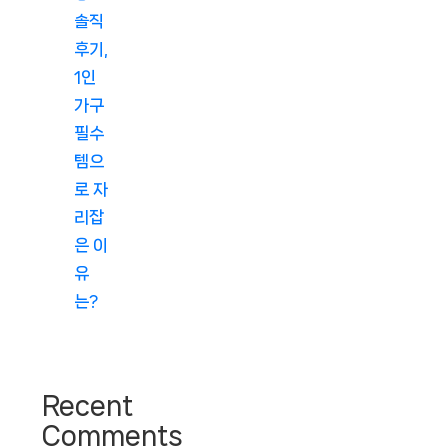
솔직
후기,
1인
가구
필수
템으
로 자
리잡
은 이
유
는?
Recent
Comments