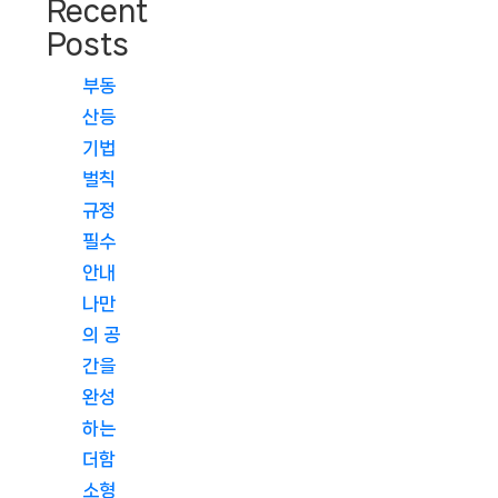
Recent
Posts
부동
산등
기법
벌칙
규정
필수
안내
나만
의 공
간을
완성
하는
더함
소형