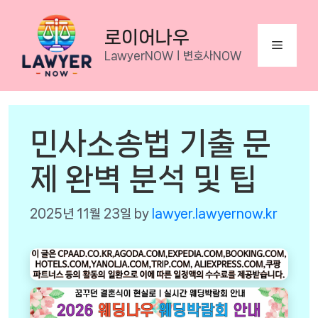
Skip
to
로이어나우
Menu
content
LawyerNOWㅣ변호사NOW
민사소송법 기출 문
제 완벽 분석 및 팁
2025년 11월 23일
by
lawyer.lawyernow.kr