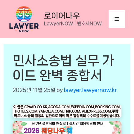
Skip
to
로이어나우
Menu
content
LawyerNOWㅣ변호사NOW
민사소송법 실무 가
이드 완벽 종합서
2025년 11월 25일
by
lawyer.lawyernow.kr