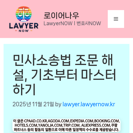
Skip
to
로이어나우
Menu
content
LawyerNOWㅣ변호사NOW
민사소송법 조문 해
설, 기초부터 마스터
하기
2025년 11월 21일
by
lawyer.lawyernow.kr