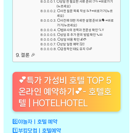
⭕상담 전 필요한 서류 준비 📑📂⏪바로가기
(누르세요)
⭕사전 질문 목록 작성 📝❓⏪바로가기(누르
세요)
⭕사건에 대한 자세한 설명 준비 🎤🗣️⏪바로
가기(누르세요)
⭕법무사의 경력과 전문성 확인 🔍🏅
⭕상담 후 추가 문의 방법 확인 📞📧
⭕상담 비용 확인 💰💳
⭕상담 일정 예약 🗓️⏰
⭕긍정적인 태도 유지 😊🌈
결론 🎉
💕특가 가성비 호텔 TOP 5
온라인 예약하기💕- 호텔호
텔 | HOTELHOTEL
0️⃣야놀자ㅣ호텔 예약
1️⃣부킹닷컴ㅣ호텔예약