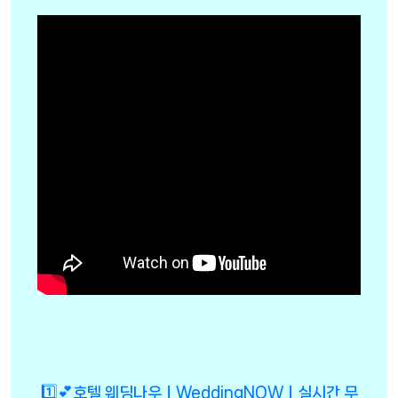
1️⃣💕호텔 웨딩나우ㅣWeddingNOWㅣ실시간 무