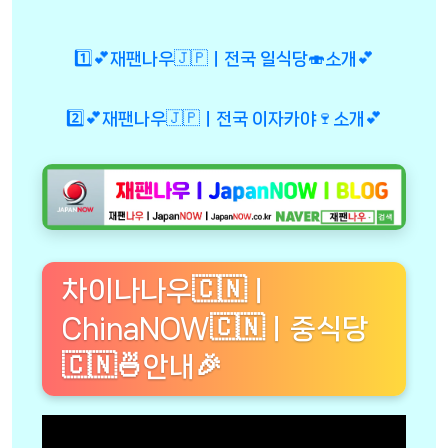
1️⃣💕재팬나우🇯🇵ㅣ전국 일식당🍣소개💕
2️⃣💕재팬나우🇯🇵ㅣ전국 이자카야🍷소개💕
차이나나우🇨🇳ㅣ
ChinaNOW🇨🇳ㅣ중식당
🇨🇳🍜안내🎉