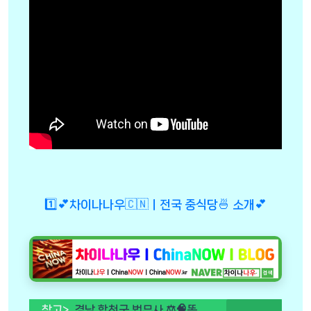
1️⃣💕차이나나우🇨🇳ㅣ전국 중식당🍜 소개💕
참고>
경남 합천군 법무사 ⚖️🧠똑