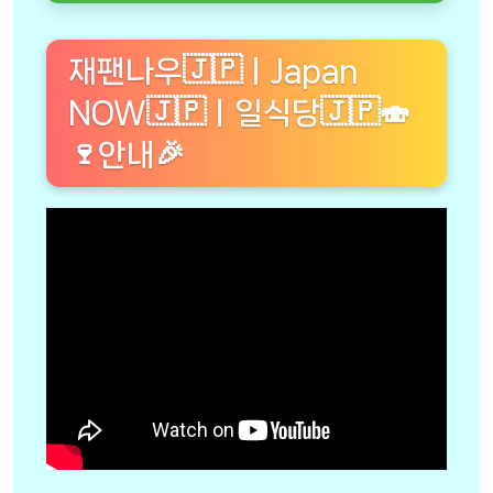
재팬나우🇯🇵ㅣJapan
NOW🇯🇵ㅣ일식당🇯🇵🍣
🍷안내🎉