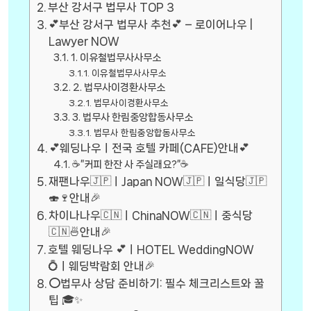
부산 강서구 법무사 TOP 3
💕부산 강서구 법무사 추천💕 – 로이어나우 |
Lawyer NOW
1. 이유철법무사사무소
이유철법무사사무소
2. 법무사이경환사무소
법무사이경환사무소
3. 법무사 한림중앙합동사무소
법무사 한림중앙합동사무소
💕웨딩나우ㅣ전국 호텔 카페(CAFE)안내💕
☕”커피 한잔 사 주실래요?”☕
재팬나우🇯🇵ㅣJapan NOW🇯🇵ㅣ일식당🇯🇵
🍣🍷안내🎉
차이나나우🇨🇳ㅣChinaNOW🇨🇳ㅣ중식당
🇨🇳🍜안내🎉
호텔 웨딩나우 💕ㅣHOTEL WeddingNOW
💍ㅣ웨딩박람회 안내🎉
⭕법무사 상담 준비하기: 필수 체크리스트와 꿀
팁 🎓✨