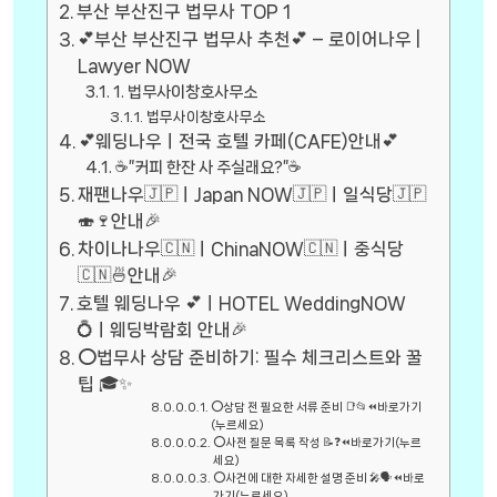
부산 부산진구 법무사 TOP 1
💕부산 부산진구 법무사 추천💕 – 로이어나우 |
Lawyer NOW
1. 법무사이창호사무소
법무사이창호사무소
💕웨딩나우ㅣ전국 호텔 카페(CAFE)안내💕
☕”커피 한잔 사 주실래요?”☕
재팬나우🇯🇵ㅣJapan NOW🇯🇵ㅣ일식당🇯🇵
🍣🍷안내🎉
차이나나우🇨🇳ㅣChinaNOW🇨🇳ㅣ중식당
🇨🇳🍜안내🎉
호텔 웨딩나우 💕ㅣHOTEL WeddingNOW
💍ㅣ웨딩박람회 안내🎉
⭕법무사 상담 준비하기: 필수 체크리스트와 꿀
팁 🎓✨
⭕상담 전 필요한 서류 준비 📑📂⏪바로가기
(누르세요)
⭕사전 질문 목록 작성 📝❓⏪바로가기(누르
세요)
⭕사건에 대한 자세한 설명 준비 🎤🗣️⏪바로
가기(누르세요)