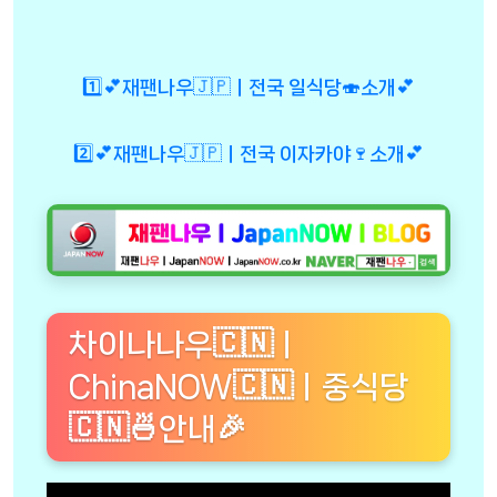
1️⃣💕재팬나우🇯🇵ㅣ전국 일식당🍣소개💕
2️⃣💕재팬나우🇯🇵ㅣ전국 이자카야🍷소개💕
차이나나우🇨🇳ㅣ
ChinaNOW🇨🇳ㅣ중식당
🇨🇳🍜안내🎉