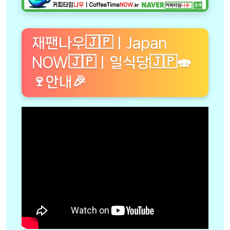
재팬나우🇯🇵ㅣJapan
NOW🇯🇵ㅣ일식당🇯🇵🍣
🍷안내🎉