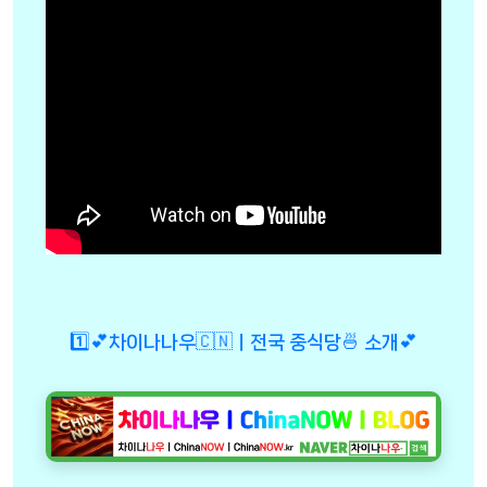
1️⃣💕차이나나우🇨🇳ㅣ전국 중식당🍜 소개💕