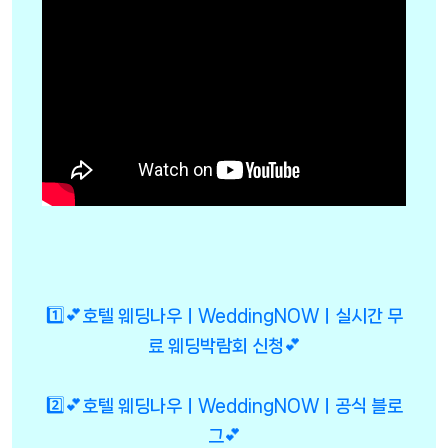
1️⃣💕호텔 웨딩나우ㅣWeddingNOWㅣ실시간 무
료 웨딩박람회 신청💕
2️⃣💕호텔 웨딩나우ㅣWeddingNOWㅣ공식 블로
그💕