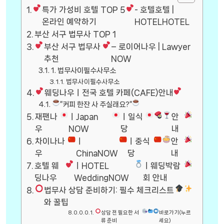
특가 가성비 호텔 TOP 5
- 호텔호텔 |
온라인 예약하기
HOTELHOTEL
부산 서구 법무사 TOP 1
부산 서구 법무사
– 로이어나우 | Lawyer
추천
NOW
1. 법무사이필수사무소
법무사이필수사무소
웨딩나우ㅣ전국 호텔 카페(CAFE)안내
”커피 한잔 사 주실래요?”
재팬나
ㅣJapan
ㅣ일식
안
우
NOW
당
내
차이나나
ㅣ
ㅣ중식
안
우
ChinaNOW
당
내
호텔 웨
ㅣHOTEL
ㅣ웨딩박람
딩나우
WeddingNOW
회 안내
법무사 상담 준비하기: 필수 체크리스트
와 꿀팁
상담 전 필요한 서
바로가기(누르
류 준비
세요)