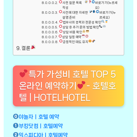
사전 질문 목록
바로가기(누르세
작성
요)
사건에 대한 자세한
바로가기(누
설명 준비
르세요)
법무사의 경력과 전문성 확인
상담 후 추가 문의 방법 확인
상담 비용 확인
상담 일정 예약
긍정적인 태도 유지
결론
특가 가성비 호텔 TOP 5
온라인 예약하기
- 호텔호
텔 | HOTELHOTEL
야놀자ㅣ호텔 예약
부킹닷컴ㅣ호텔예약
익스피디아ㅣ호텔예약