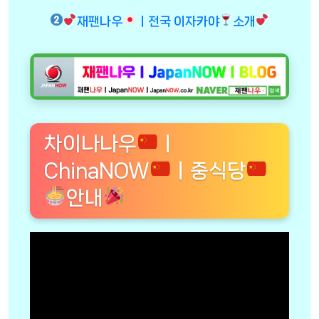
재팬나우
ㅣ전국 이자카야
소개
차이나나우
ㅣ
ChinaNOW
ㅣ중식당
안내