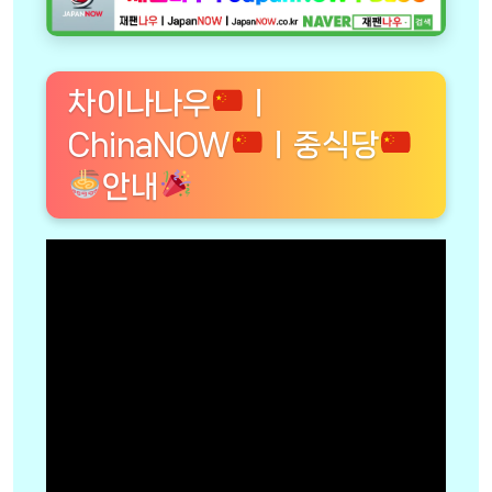
차이나나우
ㅣ
ChinaNOW
ㅣ중식당
안내