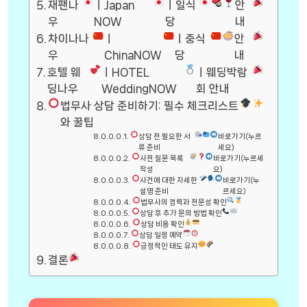
재팬나
ㅣJapan
ㅣ일식
안
우
NOW
당
내
차이나나
ㅣ
ㅣ중식
안
우
ChinaNOW
당
내
호텔 웨
ㅣHOTEL
ㅣ웨딩박람
딩나우
WeddingNOW
회 안내
법무사 상담 준비하기: 필수 체크리스트
와 꿀팁
상담 전 필요한 서
바로가기(누르
류 준비
세요)
사전 질문 목록
바로가기(누르세
작성
요)
사건에 대한 자세한
바로가기(누
설명 준비
르세요)
법무사의 경력과 전문성 확인
상담 후 추가 문의 방법 확인
상담 비용 확인
상담 일정 예약
긍정적인 태도 유지
결론