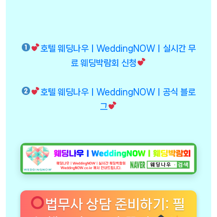
호텔 웨딩나우ㅣWeddingNOWㅣ실시간 무
료 웨딩박람회 신청
호텔 웨딩나우ㅣWeddingNOWㅣ공식 블로
그
법무사 상담 준비하기: 필