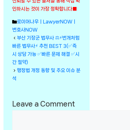
신뢰할 수 있는 출처를 통해 직접 확
인하시는 것이 가장 정확합니다■
Categories
로이어나우ㅣLawyerNOWㅣ
변호사NOW
부산 기장군 법무사 ⚖️⚡번개처럼
빠른 법무사⚡ 추천 BEST 3(✅즉
시 상담 가능 ✅빠른 문제 해결 ✅시
간 절약)
행정법 개정 동향 및 주요 이슈 분
석
Leave a Comment
Comment