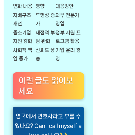
변화 내용
영향
대응방안
지배구조
투명성 증
외부 전문가
개선
가
영입
중소기업
재정적 부
정부 지원 프
지원 강화
담 완화
로그램 활용
사회적 책
신뢰도 상
기업 윤리 경
임 증가
승
영
이런 글도 읽어보
세요
영국에서 변호사라고 부를 수
있나요? Can I call myself a