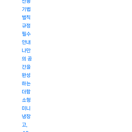
산등
기법
벌칙
규정
필수
안내
나만
의 공
간을
완성
하는
더함
소형
미니
냉장
고,