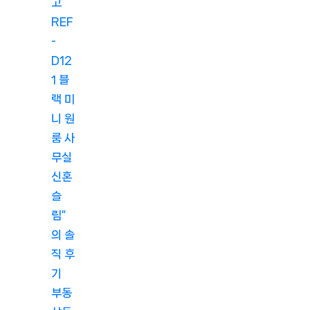
고
REF
-
D12
1 블
랙 미
니 원
룸 사
무실
신혼
슬
림”
의 솔
직 후
기
부동