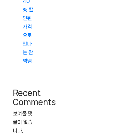
40
% 할
인된
가격
으로
만나
는 완
벽템
Recent
Comments
보여줄 댓
글이 없습
니다.