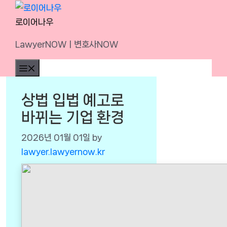
Skip
to
로이어나우
content
LawyerNOWㅣ변호사NOW
Menu
상법 입법 예고로
바뀌는 기업 환경
2026년 01월 01일
by
lawyer.lawyernow.kr