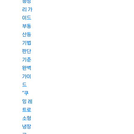
총정
리 가
이드
부동
산등
기법
판단
기준
완벽
가이
드
“쿠
잉 레
트로
소형
냉장