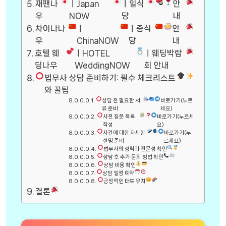
재팬나
ㅣJapan
ㅣ일식
안
우
NOW
당
내
차이나나
ㅣ
ㅣ중식
안
우
ChinaNOW
당
내
호텔 웨
ㅣHOTEL
ㅣ웨딩박람
딩나우
WeddingNOW
회 안내
법무사 상담 준비하기: 필수 체크리스트
와 꿀팁
상담 전 필요한 서
바로가기(누르
류 준비
세요)
사전 질문 목록
바로가기(누르세
작성
요)
사건에 대한 자세한
바로가기(누
설명 준비
르세요)
법무사의 경력과 전문성 확인
상담 후 추가 문의 방법 확인
상담 비용 확인
상담 일정 예약
긍정적인 태도 유지
결론