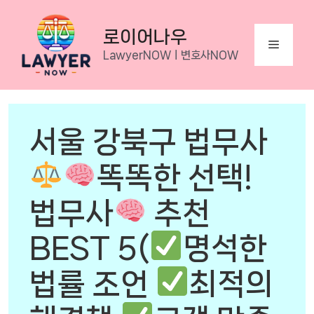
Skip
to
로이어나우
Menu
content
LawyerNOWㅣ변호사NOW
서울 강북구 법무사
똑똑한 선택!
법무사
추천
BEST 5(
명석한
법률 조언
최적의