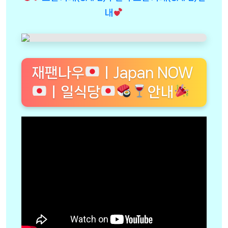
내
재팬나우
ㅣJapan NOW
ㅣ일식당
안내