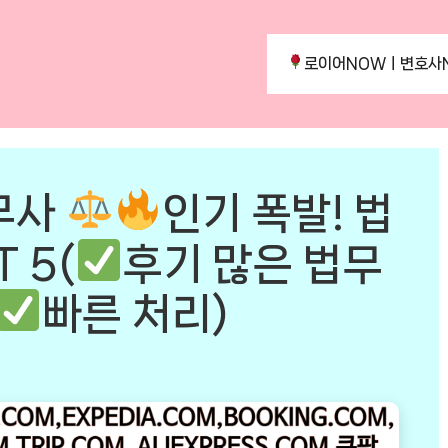
로이어NOWㅣ변호사
무사
인기 폭발! 법
 5(
후기 많은 법무
빠른 처리)