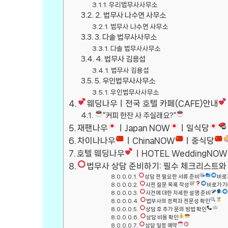
우리법무사사무소
2. 법무사 나수연 사무소
법무사 나수연 사무소
3. 다솔 법무사사무소
다솔 법무사사무소
4. 법무사 김용섭
법무사 김용섭
5. 우인법무사사무소
우인법무사사무소
웨딩나우ㅣ전국 호텔 카페(CAFE)안내
”커피 한잔 사 주실래요?”
재팬나우
ㅣJapan NOW
ㅣ일식당
차이나나우
ㅣChinaNOW
ㅣ중식당
호텔 웨딩나우
ㅣHOTEL WeddingNOW
법무사 상담 준비하기: 필수 체크리스트와
상담 전 필요한 서류 준비
바로
사전 질문 목록 작성
바로가기
사건에 대한 자세한 설명 준비
법무사의 경력과 전문성 확인
상담 후 추가 문의 방법 확인
상담 비용 확인
상담 일정 예약