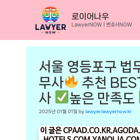
Skip
to
로이어나우
content
LawyerNOWㅣ변호사NOW
서울 영등포구 법
무사
추천 BEST
사
높은 만족도
2025년 01월 01일
by
lawyer.lawyernow.kr