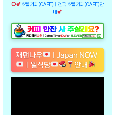
호텔 카페(CAFE)ㅣ전국 호텔 카페(CAFE)안
내
재팬나우
ㅣJapan NOW
ㅣ일식당
안내