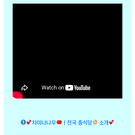
차이나나우
ㅣ전국 중식당
소개