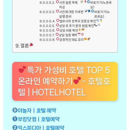
사전 질문 목록
바로가기(누르세
작성
요)
사건에 대한 자세한
바로가기(누
설명 준비
르세요)
법무사의 경력과 전문성 확인
상담 후 추가 문의 방법 확인
상담 비용 확인
상담 일정 예약
긍정적인 태도 유지
결론
특가 가성비 호텔 TOP 5
온라인 예약하기
- 호텔호
텔 | HOTELHOTEL
야놀자ㅣ호텔 예약
부킹닷컴ㅣ호텔예약
익스피디아ㅣ호텔예약