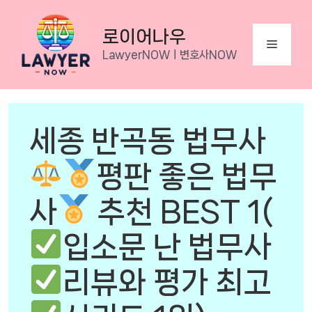
Skip
to
로이어나우
Menu
content
LawyerNOWㅣ변호사NOW
세종 반곡동 법무사
평판 좋은 법무
사
추천 BEST 1(
입소문 난 법무사
리뷰와 평가 최고