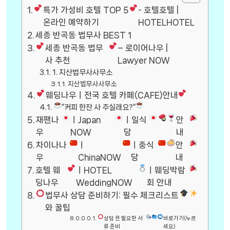
특가 가성비 호텔 TOP 5
- 호텔호텔 |
온라인 예약하기
HOTELHOTEL
세종 반곡동 법무사 BEST 1
세종 반곡동 법무
– 로이어나우 |
사 추천
Lawyer NOW
1. 지산법무사사무소
지산법무사사무소
웨딩나우ㅣ전국 호텔 카페(CAFE)안내
”커피 한잔 사 주실래요?”
재팬나
ㅣJapan
ㅣ일식
안
우
NOW
당
내
차이나나
ㅣ
ㅣ중식
안
우
ChinaNOW
당
내
호텔 웨
ㅣHOTEL
ㅣ웨딩박람
딩나우
WeddingNOW
회 안내
법무사 상담 준비하기: 필수 체크리스트
와 꿀팁
상담 전 필요한 서
바로가기(누르
류 준비
세요)