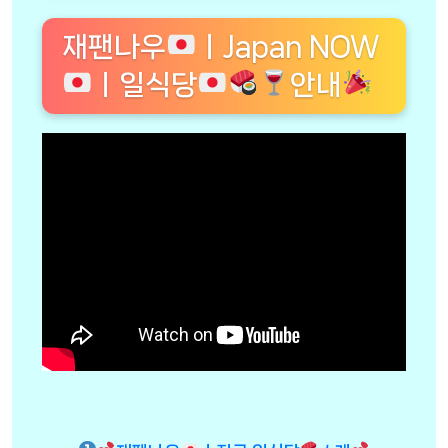
재팬나우
ㅣJapan NOW
ㅣ일식당
안내