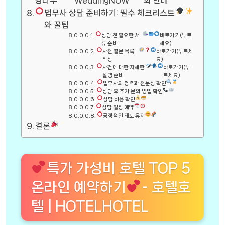
딩나우
WeddingNOW
회 안내
법무사 상담 준비하기: 필수 체크리스트
와 꿀팁
상담 전 필요한 서
바로가기(누르
류 준비
세요)
사전 질문 목록
바로가기(누르세
작성
요)
사건에 대한 자세한
바로가기(누
설명 준비
르세요)
법무사의 경력과 전문성 확인
상담 후 추가 문의 방법 확인
상담 비용 확인
상담 일정 예약
긍정적인 태도 유지
결론
특가 가성비 호텔 TOP 5
온라인 예약하기
- 호텔호
텔 | HOTELHOTEL