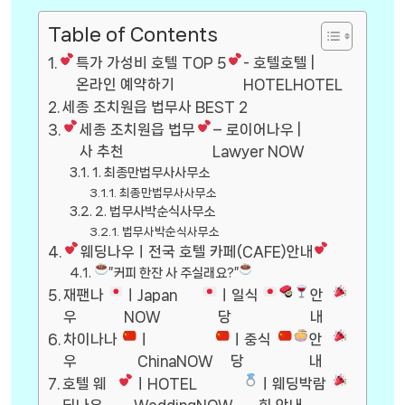
Table of Contents
특가 가성비 호텔 TOP 5
- 호텔호텔 |
온라인 예약하기
HOTELHOTEL
세종 조치원읍 법무사 BEST 2
세종 조치원읍 법무
– 로이어나우 |
사 추천
Lawyer NOW
1. 최종만법무사사무소
최종만법무사사무소
2. 법무사박순식사무소
법무사박순식사무소
웨딩나우ㅣ전국 호텔 카페(CAFE)안내
”커피 한잔 사 주실래요?”
재팬나
ㅣJapan
ㅣ일식
안
우
NOW
당
내
차이나나
ㅣ
ㅣ중식
안
우
ChinaNOW
당
내
호텔 웨
ㅣHOTEL
ㅣ웨딩박람