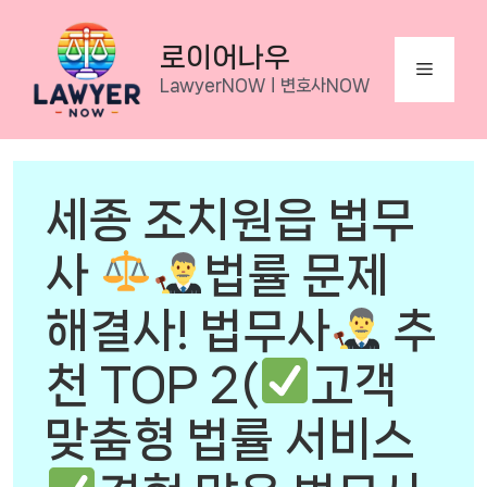
Skip
to
로이어나우
Menu
content
LawyerNOWㅣ변호사NOW
세종 조치원읍 법무
사
법률 문제
해결사! 법무사
추
천 TOP 2(
고객
맞춤형 법률 서비스