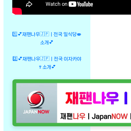
1️⃣💕재팬나우🇯🇵ㅣ전국 일식당🍣
소개💕
2️⃣💕재팬나우🇯🇵ㅣ전국 이자카야
🍷소개💕