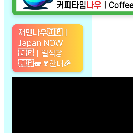
재팬나우🇯🇵ㅣ
Japan NOW
🇯🇵ㅣ일식당
🇯🇵🍣🍷안내🎉