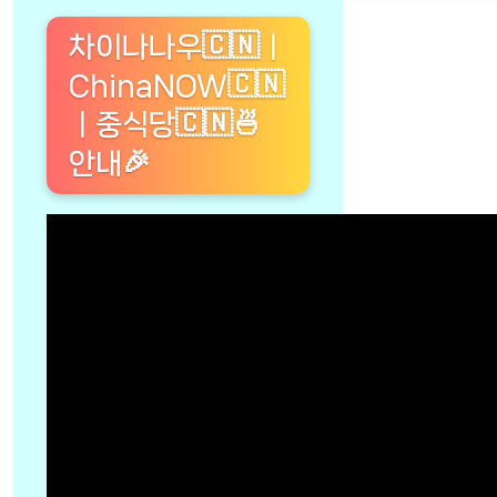
차이나나우🇨🇳ㅣ
ChinaNOW🇨🇳
ㅣ중식당🇨🇳🍜
안내🎉