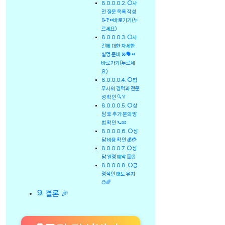
⭕사
전 질문 목록 작성
📝❓⏪바로가기(누
르세요)
⭕사
건에 대한 자세한
설명 준비 🎤🗣️⏪
바로가기(누르세
요)
⭕법
무사의 경력과 전문
성 확인 🔍🏅
⭕상
담 후 추가 문의 방
법 확인 📞📧
⭕상
담 비용 확인 💰💳
⭕상
담 일정 예약 🗓️⏰
⭕긍
정적인 태도 유지
😊🌈
결론 🎉