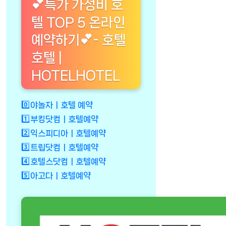
💕특가 가성비 호
텔 TOP 5 온라인
예약하기💕- 호텔
호텔 |
HOTELHOTEL
0️⃣야놀자ㅣ호텔 예약
1️⃣부킹닷컴ㅣ호텔예약
2️⃣익스피디아ㅣ호텔예약
3️⃣트립닷컴ㅣ호텔예약
4️⃣호텔스닷컴ㅣ호텔예약
5️⃣아고다ㅣ호텔예약