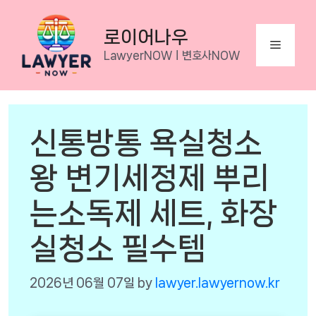
Skip
to
로이어나우
Menu
content
LawyerNOWㅣ변호사NOW
신통방통 욕실청소
왕 변기세정제 뿌리
는소독제 세트, 화장
실청소 필수템
2026년 06월 07일
by
lawyer.lawyernow.kr