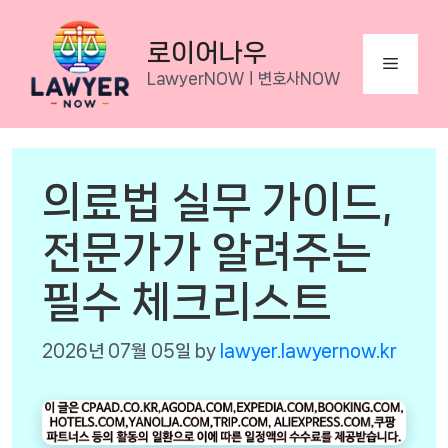
Skip
to
로이어나우
Menu
content
LawyerNOWㅣ변호사NOW
의료법 실무 가이드,
전문가가 알려주는
필수 체크리스트
2026년 07월 05일
by
lawyer.lawyernow.kr