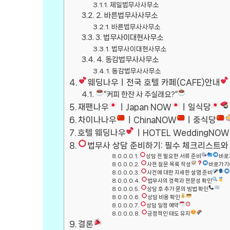
제일법무사사무소
2. 바른법무사사무소
바른법무사사무소
3. 법무사이대현사무소
법무사이대현사무소
4. 동감법무사사무소
동감법무사사무소
웨딩나우ㅣ전국 호텔 카페(CAFE)안내
”커피 한잔 사 주실래요?”
재팬나우
ㅣJapan NOW
ㅣ일식당
차이나나우
ㅣChinaNOW
ㅣ중식당
호텔 웨딩나우
ㅣHOTEL WeddingNOW
법무사 상담 준비하기: 필수 체크리스트와
상담 전 필요한 서류 준비
바로
사전 질문 목록 작성
바로가기
사건에 대한 자세한 설명 준비
법무사의 경력과 전문성 확인
상담 후 추가 문의 방법 확인
상담 비용 확인
상담 일정 예약
긍정적인 태도 유지
결론