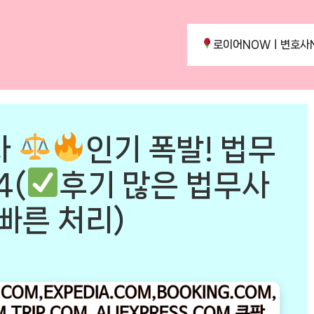
로이어NOWㅣ변호사
사
인기 폭발! 법무
4(
후기 많은 법무사
빠른 처리)