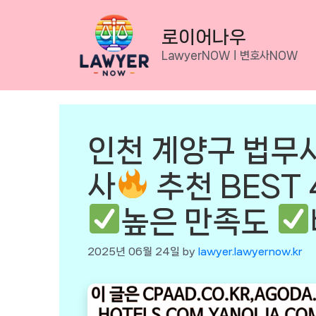
Skip
to
로이어나우
content
LawyerNOWㅣ변호사NOW
인천 계양구 법무
사
추천 BEST 
높은 만족도
2025년 06월 24일
by
lawyer.lawyernow.kr