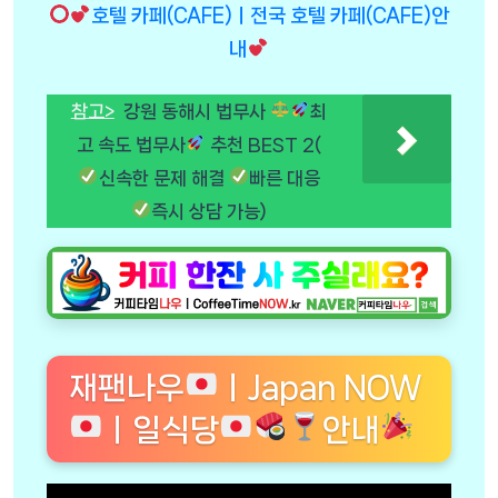
호텔 카페(CAFE)ㅣ전국 호텔 카페(CAFE)안
내
참고>
강원 동해시 법무사
최
고 속도 법무사
추천 BEST 2(
신속한 문제 해결
빠른 대응
즉시 상담 가능)
재팬나우
ㅣJapan NOW
ㅣ일식당
안내