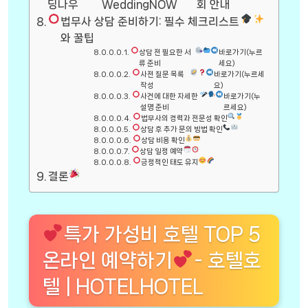
딩나우
WeddingNOW
회 안내
법무사 상담 준비하기: 필수 체크리스트
와 꿀팁
상담 전 필요한 서
바로가기(누르
류 준비
세요)
사전 질문 목록
바로가기(누르세
작성
요)
사건에 대한 자세한
바로가기(누
설명 준비
르세요)
법무사의 경력과 전문성 확인
상담 후 추가 문의 방법 확인
상담 비용 확인
상담 일정 예약
긍정적인 태도 유지
결론
특가 가성비 호텔 TOP 5
온라인 예약하기
- 호텔호
텔 | HOTELHOTEL