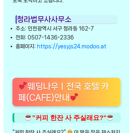
도록 노력하고 있습니다.
청라법무사사무소
주소: 인천광역시 서구 청라동 162-7
전화: 0507-1436-2336
홈페이지:
https://yesyjs24.modoo.at
웨딩나우ㅣ전국 호텔 카
페(CAFE)안내
”커피 한잔 사 주실래요?”
“커피 한잔 사 주실래요?”
이 말은 작은 제스처지