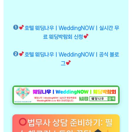
호텔 웨딩나우ㅣWeddingNOWㅣ실시간 무
료 웨딩박람회 신청
호텔 웨딩나우ㅣWeddingNOWㅣ공식 블로
그
법무사 상담 준비하기: 필