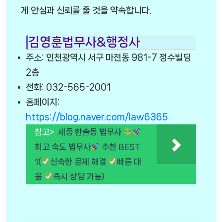
게 안심과 신뢰를 줄 것을 약속합니다.
김영훈법무사&행정사
주소: 인천광역시 서구 마전동 981-7 정수빌딩
2층
전화: 032-565-2001
홈페이지:
https://blog.naver.com/law6365
참고>
세종 한솔동 법무사
최고 속도 법무사
추천 BEST
1(
신속한 문제 해결
빠른 대
응
즉시 상담 가능)