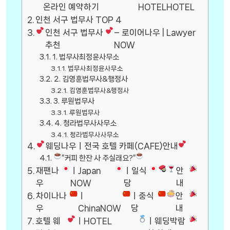
온라인 예약하기
HOTELHOTEL
인천 서구 법무사 TOP 4
인천 서구 법무사
– 로이어나우 | Lawyer
추천
NOW
1. 법무사최정윤사무소
법무사최정윤사무소
2. 김영훈법무사&행정사
김영훈법무사&행정사
3. 루원법무사
루원법무사
4. 청라법무사사무소
청라법무사사무소
웨딩나우ㅣ전국 호텔 카페(CAFE)안내
”커피 한잔 사 주실래요?”
재팬나
ㅣJapan
ㅣ일식
안
우
NOW
당
내
차이나나
ㅣ
ㅣ중식
안
우
ChinaNOW
당
내
호텔 웨
ㅣHOTEL
ㅣ웨딩박람