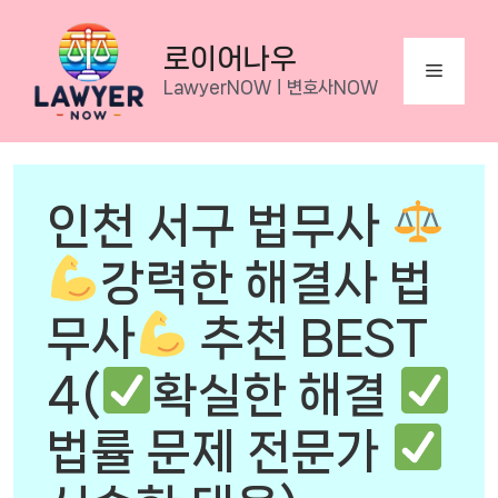
Skip
to
로이어나우
Menu
content
LawyerNOWㅣ변호사NOW
인천 서구 법무사
강력한 해결사 법
무사
추천 BEST
4(
확실한 해결
법률 문제 전문가