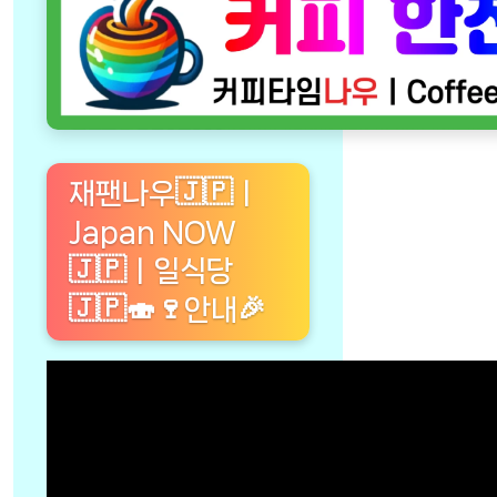
재팬나우🇯🇵ㅣ
Japan NOW
🇯🇵ㅣ일식당
🇯🇵🍣🍷안내🎉