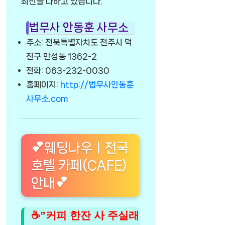
최선을 다하고 있습니다.
법무사 안동훈 사무소
주소: 전북특별자치도 전주시 덕
진구 만성동 1362-2
전화: 063-232-0030
홈페이지:
http://법무사안동훈
사무소.com
💕웨딩나우ㅣ전국
호텔 카페(CAFE)
안내💕
☕”커피 한잔 사 주실래