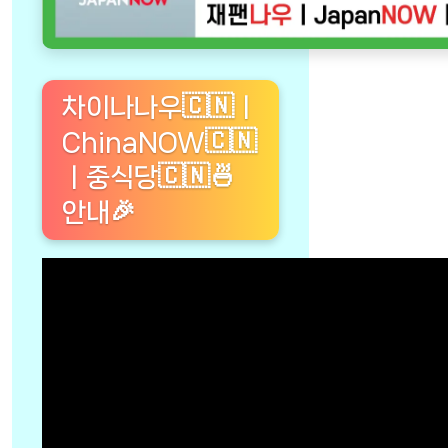
차이나나우🇨🇳ㅣ
ChinaNOW🇨🇳
ㅣ중식당🇨🇳🍜
안내🎉