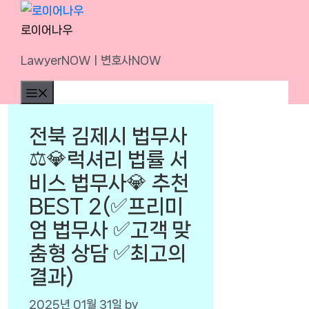
Skip
to
로이어나우
content
LawyerNOWㅣ변호사NOW
Menu
전북 김제시 법무사
⚖️💎럭셔리 법률 서
비스 법무사💎 추천
BEST 2(✅프리미
엄 법무사 ✅고객 맞
춤형 상담 ✅최고의
결과)
2025년 01월 31일
by