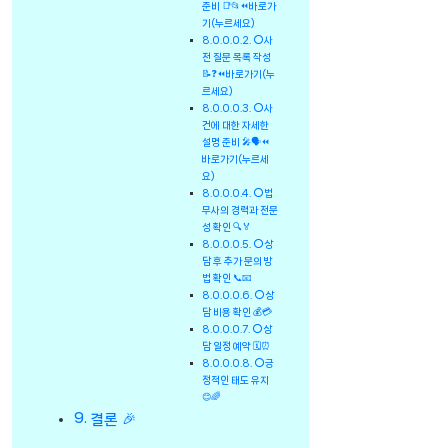
준비 📑📂⏪바로가
기(누르세요)
⭕사
전 질문 목록 작성
📝❓⏪바로가기(누
르세요)
⭕사
건에 대한 자세한
설명 준비 🎤🗣️⏪
바로가기(누르세
요)
⭕법
무사의 경력과 전문
성 확인 🔍🏅
⭕상
담 후 추가 문의 방
법 확인 📞📧
⭕상
담 비용 확인 💰💳
⭕상
담 일정 예약 🗓️⏰
⭕긍
정적인 태도 유지
😊🌈
결론 🎉