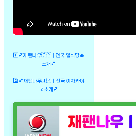
1️⃣💕재팬나우🇯🇵ㅣ전국 일식당🍣
소개💕
2️⃣💕재팬나우🇯🇵ㅣ전국 이자카야
🍷소개💕