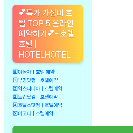
💕특가 가성비 호
텔 TOP 5 온라인
예약하기💕- 호텔
호텔 |
HOTELHOTEL
0️⃣야놀자ㅣ호텔 예약
1️⃣부킹닷컴ㅣ호텔예약
2️⃣익스피디아ㅣ호텔예약
3️⃣트립닷컴ㅣ호텔예약
4️⃣호텔스닷컴ㅣ호텔예약
5️⃣아고다ㅣ호텔예약