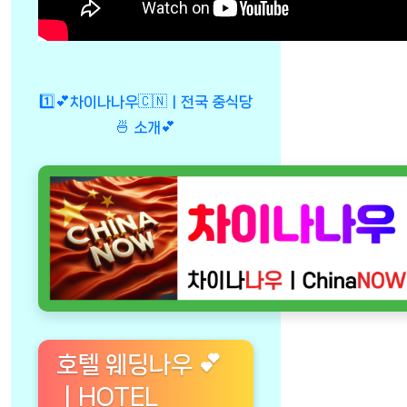
1️⃣💕차이나나우🇨🇳ㅣ전국 중식당
🍜 소개💕
호텔 웨딩나우 💕
ㅣHOTEL