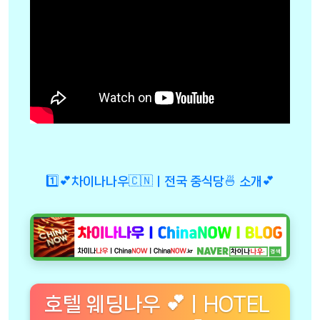
1️⃣💕차이나나우🇨🇳ㅣ전국 중식당🍜 소개💕
호텔 웨딩나우 💕ㅣHOTEL