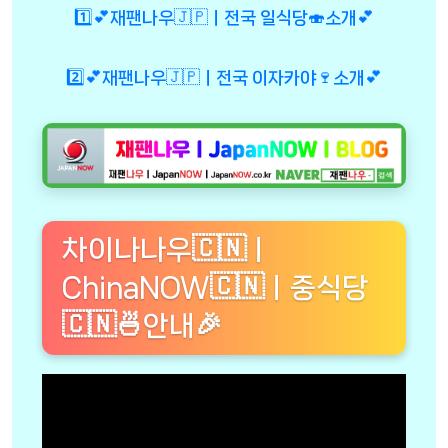
1️⃣💕재팬나우🇯🇵ㅣ전국 일식당🍣소개💕
2️⃣💕재팬나우🇯🇵ㅣ전국 이자카야🍷소개💕
차이나나우🇨🇳ㅣ
ChinaNOW🇨🇳ㅣ중식당
🇨🇳🍜안내🎉