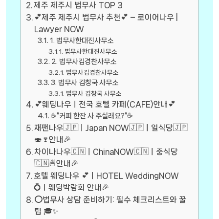
제주 제주시 법무사 TOP 3
💕제주 제주시 법무사 추천💕 – 로이어나우 |
Lawyer NOW
1. 법무사한대진사무소
법무사한대진사무소
2. 법무사김경찬사무소
법무사김경찬사무소
3. 법무사 김창국 사무소
법무사 김창국 사무소
💕웨딩나우ㅣ전국 호텔 카페(CAFE)안내💕
☕”커피 한잔 사 주실래요?”☕
재팬나우🇯🇵ㅣJapan NOW🇯🇵ㅣ일식당🇯🇵
🍣🍷안내🎉
차이나나우🇨🇳ㅣChinaNOW🇨🇳ㅣ중식당
🇨🇳🍜안내🎉
호텔 웨딩나우 💕ㅣHOTEL WeddingNOW
💍ㅣ웨딩박람회 안내🎉
⭕법무사 상담 준비하기: 필수 체크리스트와 꿀
팁 🎓✨