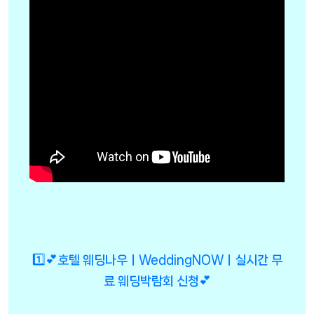
1️⃣💕호텔 웨딩나우ㅣWeddingNOWㅣ실시간 무
료 웨딩박람회 신청💕