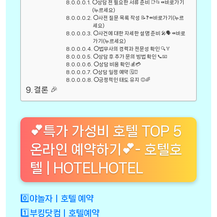
⭕상담 전 필요한 서류 준비 📑📂⏪바로가기
(누르세요)
⭕사전 질문 목록 작성 📝❓⏪바로가기(누르
세요)
⭕사건에 대한 자세한 설명 준비 🎤🗣️⏪바로
가기(누르세요)
⭕법무사의 경력과 전문성 확인 🔍🏅
⭕상담 후 추가 문의 방법 확인 📞📧
⭕상담 비용 확인 💰💳
⭕상담 일정 예약 🗓️⏰
⭕긍정적인 태도 유지 😊🌈
결론 🎉
💕특가 가성비 호텔 TOP 5
온라인 예약하기💕- 호텔호
텔 | HOTELHOTEL
0️⃣야놀자ㅣ호텔 예약
1️⃣부킹닷컴ㅣ호텔예약