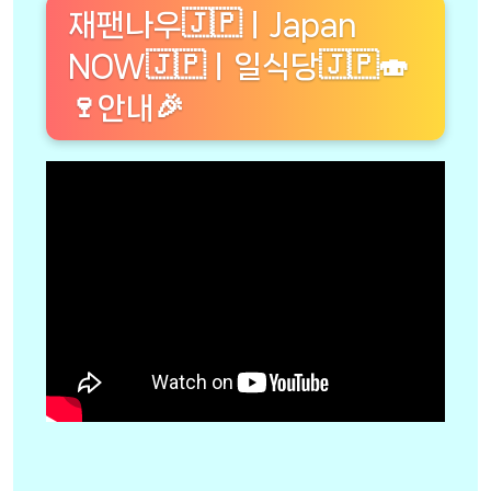
재팬나우🇯🇵ㅣJapan
NOW🇯🇵ㅣ일식당🇯🇵🍣
🍷안내🎉