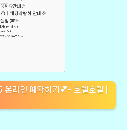
🇳🍜안내🎉
W 💍ㅣ웨딩박람회 안내🎉
꿀팁 🎓✨
로가기(누르세요)
누르세요)
️⏪바로가기(누르세요)
5 온라인 예약하기💕- 호텔호텔 |