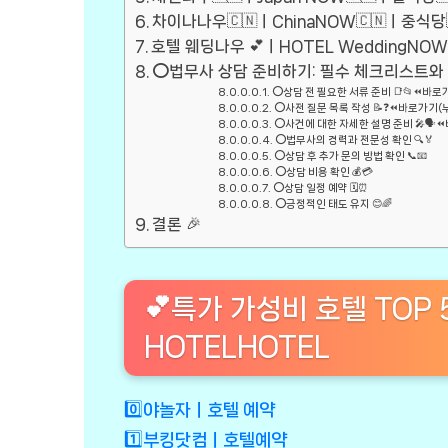
차이나나우🇨🇳ㅣChinaNOW🇨🇳ㅣ중식당
호텔 웨딩나우 💕ㅣHOTEL WeddingNO
⭕법무사 상담 준비하기: 필수 체크리스트와 
⭕상담 전 필요한 서류 준비 📑📂⏪바
⭕사전 질문 목록 작성 📝❓⏪바로가기(
⭕사건에 대한 자세한 설명 준비 🎤🗣
⭕법무사의 경력과 전문성 확인 🔍🏅
⭕상담 후 추가 문의 방법 확인 📞📧
⭕상담 비용 확인 💰💳
⭕상담 일정 예약 🗓️⏰
⭕긍정적인 태도 유지 😊🌈
결론 🎉
💕특가 가성비 호텔 TOP 
HOTELHOTEL
0️⃣야놀자ㅣ호텔 예약
1️⃣부킹닷컴ㅣ호텔예약