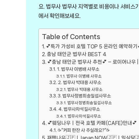
요. 법무사 법무사 지역별로 비용이나 서비스
에서 확인해보세요.
Table of Contents
💕특가 가성비 호텔 TOP 5 온라인 예약하기💕
충남 태안군 법무사 BEST 4
💕충남 태안군 법무사 추천💕 – 로이어나우 | 
1. 법무사 이병배 사무소
법무사 이병배 사무소
2. 법무사 박태용 사무소
법무사 박태용 사무소
3. 법무사정병희송일섭사무소
법무사정병희송일섭사무소
4. 법무사차석길사무소
법무사차석길사무소
💕웨딩나우ㅣ전국 호텔 카페(CAFE)안내💕
☕”커피 한잔 사 주실래요?”☕
재팬나우🇯🇵ㅣJapan NOW🇯🇵ㅣ일식당🇯