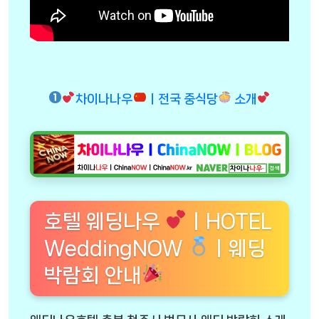
차이나나우
ㅣ전국 중식당
소개
호텔 웨딩나우
ㅣHOTEL
WeddingNOW
ㅣ웨딩
박람회 안내