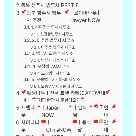
충북 청주시 법무사 BEST 5
충북 청주시 법무
– 로이어나우 |
사 추천
Lawyer NOW
1. 신민경법무사사무소
신민경법무사사무소
2. 이주용 법무사 사무소
이주용 법무사 사무소
3. 법무사 최용석 사무소
법무사 최용석 사무소
4. 오창법무사사무소
오창법무사사무소
5. 오송법무사김문배 사무소
오송법무사김문배 사무소
웨딩나우ㅣ전국 호텔 카페(CAFE)안내
”커피 한잔 사 주실래요?”
재팬나
ㅣJapan
ㅣ일식
안
우
NOW
당
내
차이나나
ㅣ
ㅣ중식
안
우
ChinaNOW
당
내