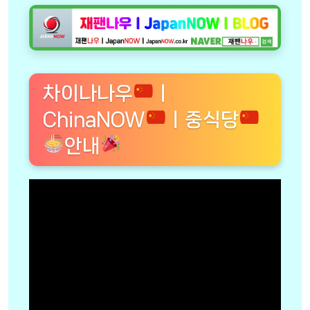
차이나나우
ㅣ
ChinaNOW
ㅣ중식당
안내