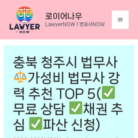
Skip
to
로이어나우
Menu
content
LawyerNOWㅣ변호사NOW
충북 청주시 법무사
가성비 법무사 강
력 추천 TOP 5(
무료 상담
채권 추
심
파산 신청)