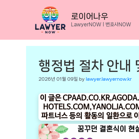
Skip
to
로이어나우
content
LawyerNOWㅣ변호사NOW
행정법 절차 안내
2026년 01월 09일
by
lawyer.lawyernow.kr