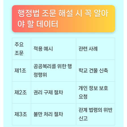
행정법 조문 해설 시 꼭 알아
야 할 데이터
주요
적용 예시
관련 사례
조문
공공복리를 위한 행
제1조
학교 건물 신축
정행위
개인 정보 보호
제2조
권리 구제 절차
요청
관계 법령의 위반
제3조
불만 처리 절차
신고