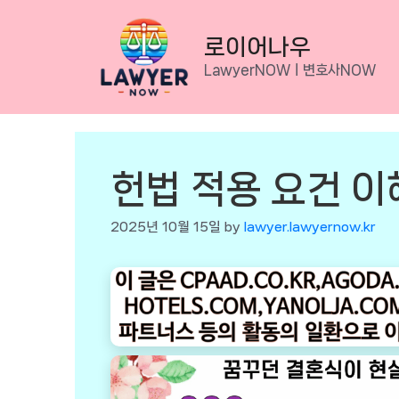
Skip
to
로이어나우
content
LawyerNOWㅣ변호사NOW
헌법 적용 요건 이
2025년 10월 15일
by
lawyer.lawyernow.kr