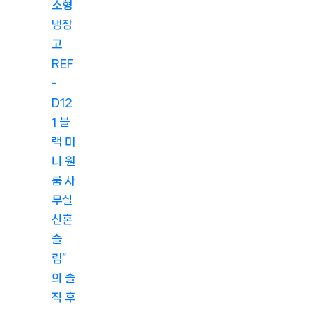
소형
냉장
고
REF
-
D12
1 블
랙 미
니 원
룸 사
무실
신혼
슬
림”
의 솔
직 후