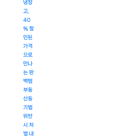
냉장
고,
40
% 할
인된
가격
으로
만나
는 완
벽템
부동
산등
기법
위반
시 처
벌 내