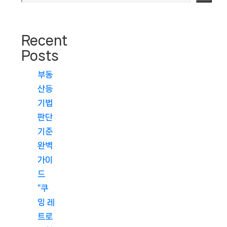
Recent
Posts
부동
산등
기법
판단
기준
완벽
가이
드
“쿠
잉 레
트로