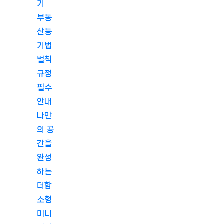
기
부동
산등
기법
벌칙
규정
필수
안내
나만
의 공
간을
완성
하는
더함
소형
미니