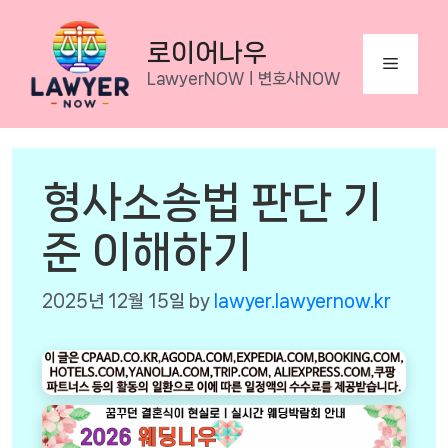
Skip
to
로이어나우
Menu
content
LawyerNOWㅣ변호사NOW
형사소송법 판단 기
준 이해하기
2025년 12월 15일
by
lawyer.lawyernow.kr