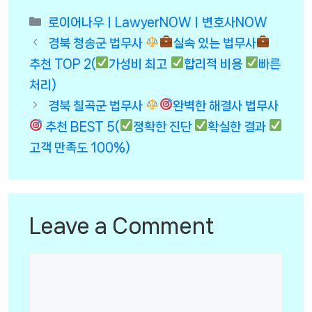
Categories
로이어나우ㅣLawyerNOWㅣ변호사NOW
경북 청송군 법무사
실속 있는 법무사
추천 TOP 2(
가성비 최고
합리적 비용
빠른
처리)
경북 칠곡군 법무사
완벽한 해결사 법무사
추천 BEST 5(
정확한 진단
확실한 결과
고객 만족도 100%)
Leave a Comment
Comment