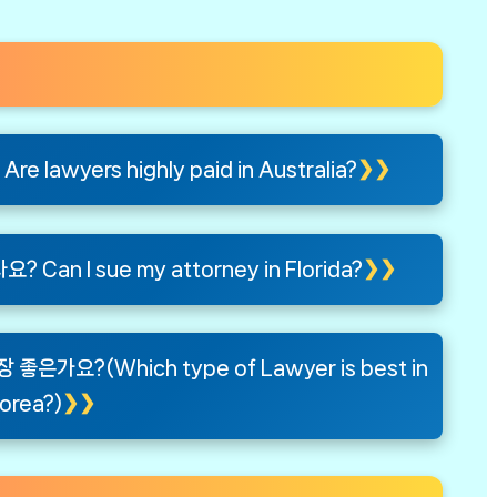
wyers highly paid in Australia?
n I sue my attorney in Florida?
가요?(Which type of Lawyer is best in
orea?)